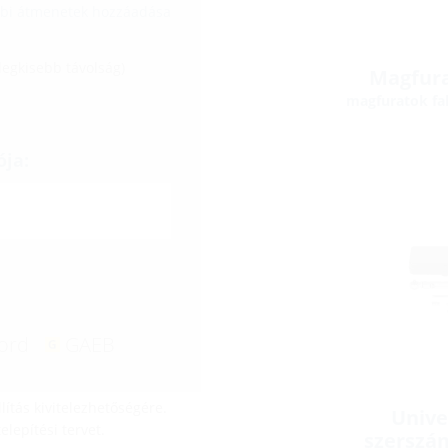
bbi átmenetek hozzáadása
 legkisebb távolság)
Magfura
magfuratok fa
ója:
ord
GAEB
lítás kivitelezhetőségére.
Unive
lepítési tervet.
szerszá