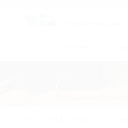
Karrier
Katalógus
A hatékony megoldás építői.
Termékek
Válla
Kábelátvezetések
Szorítógyűrűs tömítések
Egy