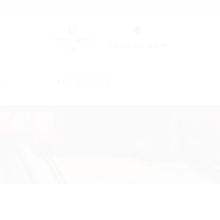
Germany (GER)
Kívánságlista
Region (HT HU)
(0)
yek
Elérhetőség