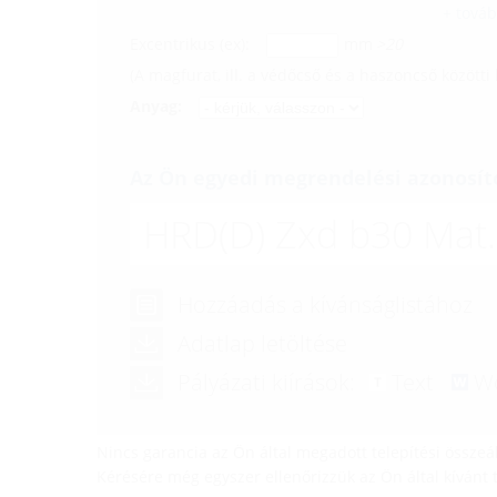
+ tová
Excentrikus (ex):
mm
>20
(A magfurat, ill. a védőcső és a haszoncső közötti
Anyag:
Az Ön egyedi megrendelési azonosít
HRD(D)
Zxd b30 Mat.
Hozzáadás a kívánságlistához
Adatlap letöltése
Pályázati kiírások:
Text
W
Nincs garancia az Ön által megadott telepítési összeál
Kérésére még egyszer ellenőrizzük az Ön által kívánt te