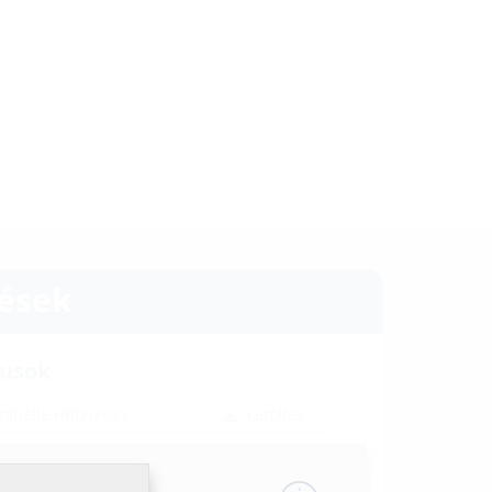
tések
tusok
tabelle HRD
(PDF)
Letöltés
i útmutató