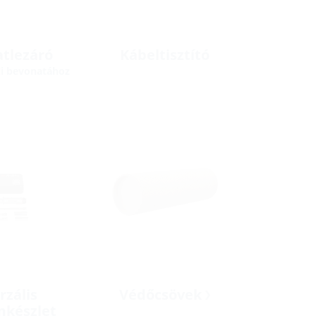
tlezáró
Kábeltisztító
li bevonatához
rzális
Védőcsövek
mkészlet