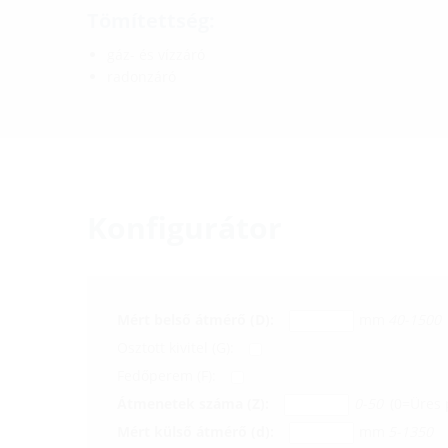
Tömítettség:
gáz- és vízzáró
radonzáró
Konfigurátor
Mért belső átmérő (D):
mm
40-1500
Osztott kivitel (G):
Fedőperem (F):
Átmenetek száma (Z):
0-50
(0=Üres 
Mért külső átmérő (d):
mm
5-1350