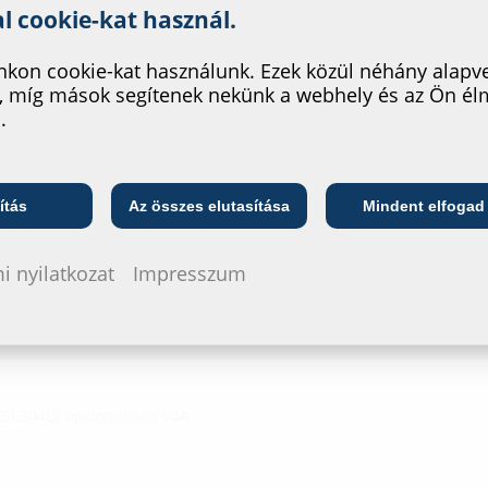
nk szolgáltatásának fejleszté
al cookie-kat használ.
HRD b30 /
Vizsgálat
kon cookie-kat használunk. Ezek közül néhány alapv
, míg mások segítenek nekünk a webhely és az Ön é
HRD b30, 
.
Radon Saf
kezdődően: 40 mm
Telekommunikációs
Adatlap é
ő
Közszolgáltató
vállalat
ítás
Az összes elutasítása
Mindent elfogad
Az adatlap és 
i nyilatkozat
Impresszum
konfigurálja 
szimbólumma
SI 304L), opcionálisan V4A