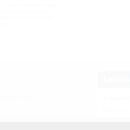
ítés újonnan telepítendő vagy
megrendelő által megadott
trikusan, átfedést biztosító
sal.
Letöl
Prospek
 megadott beépítési
Belegungs
Szerelés