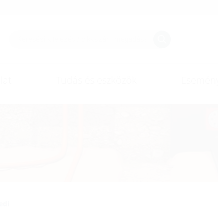
lat
Tudás és eszközök
Esemén
edi