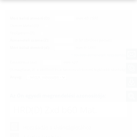
Mért belső átmérő (D):
mm
40-1500
Osztott kivitel (G):
Fedőperem (F):
Átmenetek száma (Z):
0-50
(0=Üres pecsét)
Mért külső átmérő (d):
mm
5-1350
+ további átmenetek hozzáadása
Excentrikus (ex):
mm
>20
(A magfurat, ill. a védőcső és a haszoncső közötti legkisebb távolság)
Anyag:
Az Ön egyedi megrendelési azonosítója:
HRD(D)
Zxd b60 Mat.
Hozzáadás a kívánságlistához