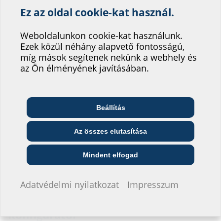
Ez az oldal cookie-kat használ.
HRD b30 / HRD b60
(PDF)
Letöltés
Segítsen weboldalunk
szolgáltatásának
Vizsgálati jelentések
Weboldalunkon cookie-kat használunk.
Ezek közül néhány alapvető fontosságú,
fejlesztésében!
HRD b60, DTM2020176/19
(PDF)
Letöltés
míg mások segítenek nekünk a webhely és
Hová sorolná be magát?
az Ön élményének javításában.
Radon Safety HRD b30 / HRD b60
(PDF)
Letöltés
Adatlap és pályázati kiírás
Beállítás
Az adatlap és a pályázati kiírások letöltéséhez kérjük, konfigurálja
Telekommunikációs
Építész és tervező
Nagykereskedő
vállalat
a terméket az alsó részben, majd töltse le a
szimbólummal.
Az összes elutasítása
Közszolgáltató
Szerelő
Építési vállalat
Mindent elfogad
Nem szeretnék adatokat megadni.
Adatvédelmi nyilatkozat
Impresszum
Konfigurátor