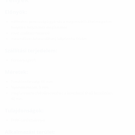
Előnyök:
milliméter pontosságú gyártás a megrendelő által megadott
beépítési helyzetnek megfelelően
rövid szállítási határidő
maximálisan kihasználható kábelezési felület
Szállítási terjedelem:
Kenőanyagstift
Méretek:
Tömítőszélesség: 60 mm
Nyomólemezek: 5 mm
magfuratokhoz/védőcsövekhez a következő Ø-től kezdődően:
40 mm
Tulajdonságok:
FHRK-tanúsítvánnyal
Alkalmazási terület: