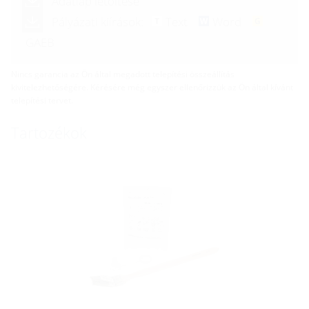
Adatlap letöltése
Pályázati kiírások:
Text
Word
GAEB
Nincs garancia az Ön által megadott telepítési összeállítás
kivitelezhetőségére. Kérésére még egyszer ellenőrizzük az Ön által kívánt
telepítési tervet.
Tartozékok