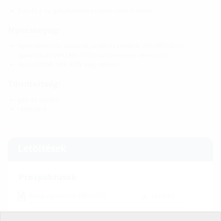
1-es és 2-es igénybevételi osztályú vízzáró beton
Nyersanyag:
Nyomólemezek, csavarok, anyák és alátétek: V2A (AISI 304L),
opcionálisan V4A (AISI 316L) rozsdamentes nemesacél
Gumi: EPDM, NBR, KTW vagy szilikon
Tömítettség:
gáz- és vízzáró
radonzáró
Letöltések
Prospektusok
Belegungstabelle HRD
(PDF)
Letöltés
Szerelési útmutató