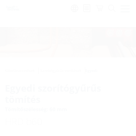
Region:
hu
Kábelátvezetések
Szorítógyűrűs tömítések
Egyedi
Egyedi szorítógyűrűs
tömítés
Tömítőszélesség: 60 mm
HRD b60