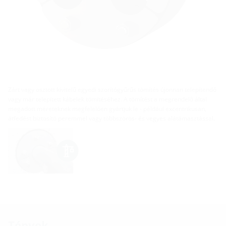
Zárt vagy osztott kivitelű egyedi szorítógyűrűs tömítés újonnan telepítendő
vagy már telepített kábelek tömítéséhez. A tömítést a megrendelő által
megadott méreteknek megfelelően gyártjuk le - például excentrikusan,
átfedést biztosító peremmel vagy többszörös- és vegyes alátámasztással.
Tények