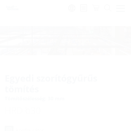
Region:
hu
Egyedi szorítógyűrűs
tömítés
Tömítőszélesség: 30 mm
HRD b30
Konfigurátor