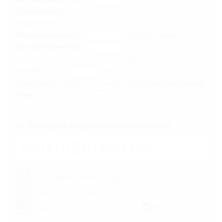
Osztott kivitel (G):
Fedőperem (F):
Átmenetek száma (Z):
0-50
(0=Üres pecsét)
Mért külső átmérő (d):
mm
5-1350
+ további átmenetek hozzáadása
Excentrikus (ex):
mm
>20
(A magfurat, ill. a védőcső és a haszoncső közötti legkisebb távolság)
Anyag:
Az Ön egyedi megrendelési azonosítója:
HRD(D)
Zxd b30 Mat.
Hozzáadás a kívánságlistához
Adatlap letöltése
Pályázati kiírások:
Text
Word