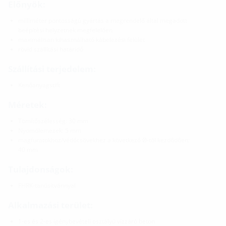
Előnyök:
milliméter pontosságú gyártás a megrendelő által megadott
beépítési helyzetnek megfelelően
maximálisan kihasználható kábelezési felület
rövid szállítási határidő
Szállítási terjedelem:
Kenőanyagstift
Méretek:
Tömítőszélesség: 30 mm
Nyomólemezek: 5 mm
magfuratokhoz/védőcsövekhez a következő Ø-től kezdődően:
40 mm
Tulajdonságok:
FHRK-tanúsítvánnyal
Alkalmazási terület:
1-es és 2-es igénybevételi osztályú vízzáró beton