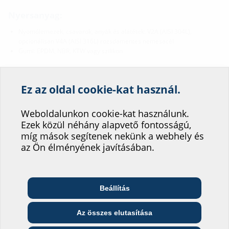
Nyersanyag:
Nyomólemezek, csavarok, anyák és alátétek: V2A (AISI 304L),
opcionálisan V4A (AISI 316L) rozsdamentes nemesacél
Gumi: EPDM, NBR, KTW vagy szilikon
Tömítettség:
Ez az oldal cookie-kat használ.
gáz- és vízzáró
Segítsen weboldalunk
radonzáró
szolgáltatásának
Weboldalunkon cookie-kat használunk.
Ezek közül néhány alapvető fontosságú,
fejlesztésében!
míg mások segítenek nekünk a webhely és
Letöltések
Hová sorolná be magát?
az Ön élményének javításában.
Prospektusok
Chart for configuration
(PDF)
Letöltés
Beállítás
Telekommunikációs
Építész és tervező
Nagykereskedő
vállalat
Szerelési útmutató
Az összes elutasítása
HRD b30 / HRD b60
(PDF)
Letöltés
Közszolgáltató
Szerelő
Építési vállalat