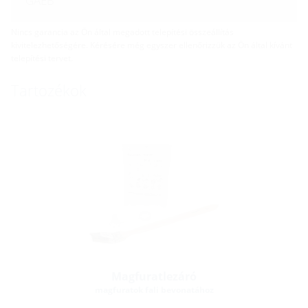
GAEB
Nincs garancia az Ön által megadott telepítési összeállítás
kivitelezhetőségére. Kérésére még egyszer ellenőrizzük az Ön által kívánt
telepítési tervet.
Tartozékok
Magfuratlezáró
magfuratok fali bevonatához