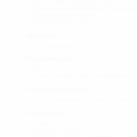
250 mm Ø felett szabványszerűen osztott
az igényeknek megfelelő alkalmazási területhez il
anyagkombinációkban kapható
raktárkészletről beszerezhető
Méretek:
Tömítőszélesség: 40 mm
Tulajdonságok:
FHRK-tanúsítvánnyal
U-profil: maximálisan stabil nyomószegmensek
Alkalmazási terület:
1-es és 2-es igénybevételi osztályú vízzáró beton
Nyersanyag:
Nyomólemezek, csavarok és anyák: 2A (AISI 304L) va
rozsdamentes nemesacél
Gumi: EPDM, NBR vagy KTW-engedéllyel