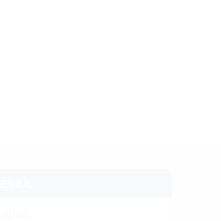
tések
rajzok