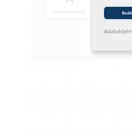
80
25-27
HSD8
Építész és tervező
Nagykeresked
Beáll
80
32-34
HSD8
Adatvédelm
80
40-43
HSD8
100
32-34
HSD1
100
40-43
HSD1
100
48-51
HSD1
100
60-63.5
HSD1