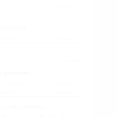
125
(PDF)
Letöltés
125
(DWG)
Letöltés
i útmutató
WRD
(PDF)
Letöltés
BIM)
BIM-portál
i jelentések
est report
(PDF)
Letöltés
adon test report
(PDF)
Letöltés
s pályázati kiírás
a pályázati kiírások letöltéséhez kérjük,