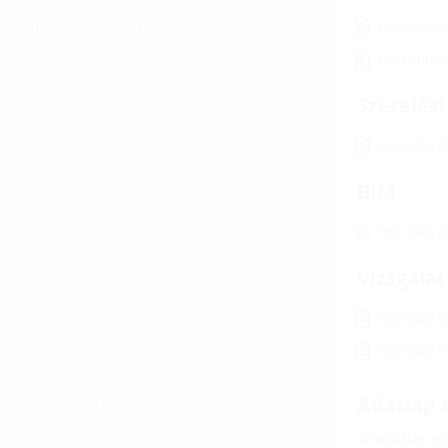
HSD 200/
leszkedően a legkülönfélébb
HSD 200/
Szerelés
MA HSD/
BIM
HSD b40
(
Vizsgálat
HSD b40 t
HSD b40 r
Adatlap é
gy V4A (AISI 316L)
Az adatlap és 