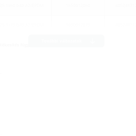
25 1x60 b40 A2/EPDM
1650012060
40524871
25 1x75 b40 A2/EPDM
1650012075
40524871
További változatok
értékesítés függvényében