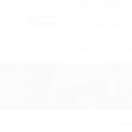
Karrier
Katalógus
A hatékony megoldás építői.
Termékek
Válla
Csőátvezetések
Szorítógyűrűs tömítések
Stand