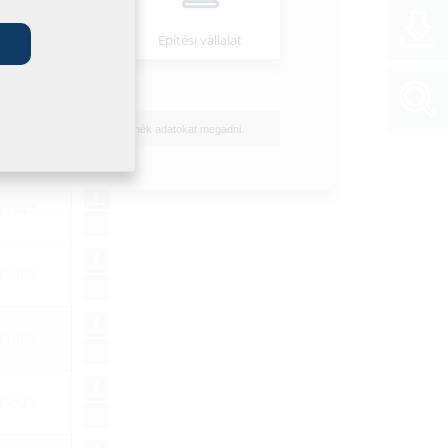
46330
Szerelő
Építési vállalat
46323
Nem szeretnék adatokat megadni.
46347
21347
21408
21460
21521