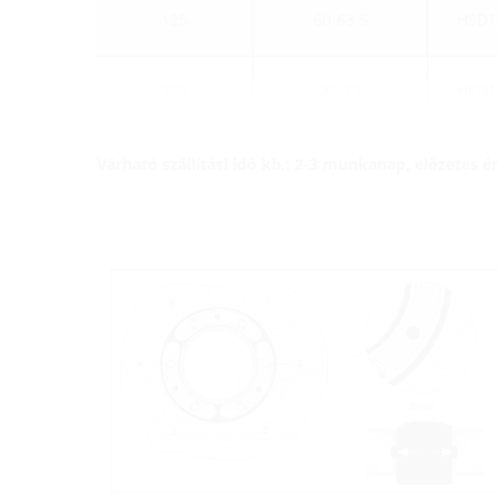
125
60-63.5
HSD1
125
75-77
HSD1
Várható szállítási idő kb.: 2-3 munkanap, előzetes 