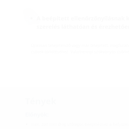
A beépített ellenőrzőnyílásnak
szerelés láthatóan és érezhetőe
Újonnan telepítendő vagy már telepített, magfura
csövek tömítéséhez. Valamennyi szokványos csőmé
Tények
Előnyök:
max. 200 mm Ø-ig utólagos beépítéshez a helyszín