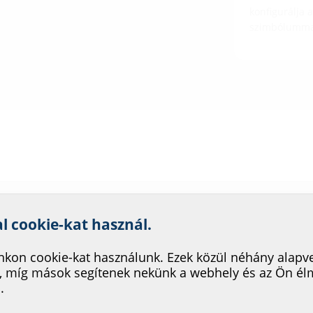
konfigurálja 
szimbólumma
nk szolgáltatásának fejleszté
al cookie-kat használ.
kon cookie-kat használunk. Ezek közül néhány alapv
rendelési azonosító
Cikkszám
GTI
, míg mások segítenek nekünk a webhely és az Ön é
.