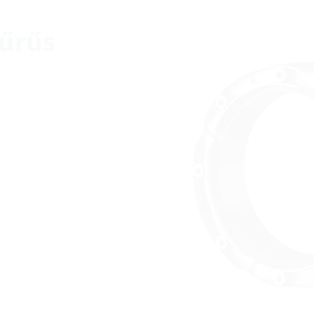
yűrűs