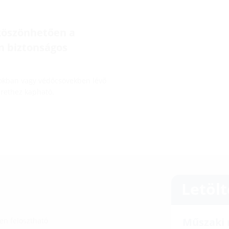
 köszönhetően a
n biztonságos
tokban vagy védőcsövekben lévő
rethez kapható.
Letöl
Műszaki 
en felosztható