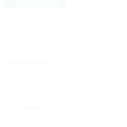
Az áttekintéshez
Hauff-Technik Hungária Kft.
Jókai Tér 5
3700 Kazincbarcika, HUNGARY
Tel. + 36 48 513-069
Fax: + 36 48 513-068
hauff-technik@hauff-technik.hu
Útvonaltervező