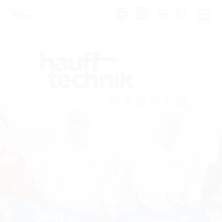
Region:
hu