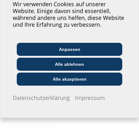
Service unserer
Wir verwenden Cookies auf unserer
Website. Einige davon sind essentiell,
Website zu verbessern!
während andere uns helfen, diese Website
Wo würden Sie sich einordnen?
und Ihre Erfahrung zu verbessern.
Anpassen
Architekt:in &
Kommunikations­
Handels­partner:in
Planer:in
branche
Alle ablehnen
Bau-/General­
EVU/­Stadt­werke
Installateur:in
unternehmer:in
Alle akzeptieren
Ich möchte keine Angaben machen.
Datenschutzerklärung
Impressum
Hauff-Technik Hungária Kft.
Jókai Tér 5
3700 Kazincbarcika, HUNGARY