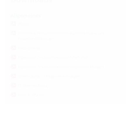
Allgemeines
REACH
Allgemeine Produktinformation Wandeinbauteile und
Bodendurchführungen
Messleitfaden
Allgemeine Produktinformation Futterrohre
Allgemeine Produktinformation Ringraumdichtungen
Systemübersicht Ringraumdichtungen
CE-Kennzeichnung
RoHS 2 / REACH