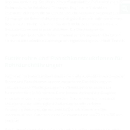
Regenwasserleitung. Sie übernehmen damit ähnliche Funktionen wie eine
Dichtpackung für Kabeldurchführungen. Es gibt eine Vielzahl an
Ringraumdichtungen, die für unterschiedliche Szenarien ausgelegt sind.
Sie müssen die Rohrabdichtungen dabei jedoch nicht einzeln vornehmen.
Über eine Kernbohrung können Sie auch mehrere Leitungen aus dem
Gebäude führen und separat abdichten. Die Durchmesser der
Rohrleitungen lassen sich dabei individuell vor Ort anpassen. Der Grund
hierfür ist die stufenlose Supersegmentringtechnologie von Hauff-Technik.
Futterrohre und Flanschkonstruktionen für
Rohrdurchführungen
Hauff-Technik bietet darüber hinaus eine breite Auswahl an verschiedenen
Rohren und Flanschkonstruktionen zur sicheren Durchführung von
Leitungen durch Wände. Zu diesem Sortiment gehören universelle
Futterrohre für alle Wandarten. Diese können während der Bauphase
einbetoniert oder eingemörtelt werden. Darüber hinaus gibt es auch
Lösungen für die nachträgliche Abdichtung bereits verlegter
Versorgungsleitungen, die aus zwei Halbschalen bestehen. Die
unterschiedlichen Futterrohre sind für Wandstärken von 70 bis 1.200 mm
geeignet.
Das Futterrohr kann dann sofort oder auch zu einem späteren Zeitpunkt