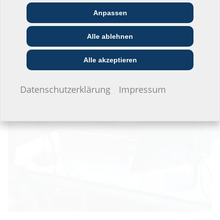
Anpassen
Architekt:in &
Kommunikations­
Handels­partner:in
Planer:in
branche
Alle ablehnen
Bau-/General­
EVU/­Stadt­werke
Installateur:in
unternehmer:in
Alle akzeptieren
Ich möchte keine Angaben machen.
Datenschutzerklärung
Impressum