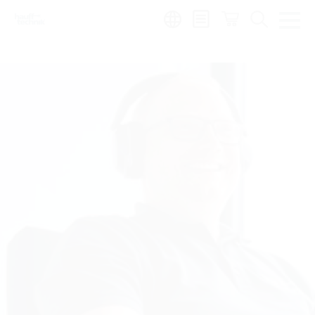
Region:
hu