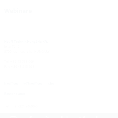
Webinare
Hauff-Technik Hungária Kft.
Jókai Tér 5
3700 Kazincbarcika, HUNGARY
Tel. + 36 48 513-069
Fax: + 36 48 513-068
hauff-technik@hauff-technik.hu
Routenplaner
Tel.: +49 7321 94690-0