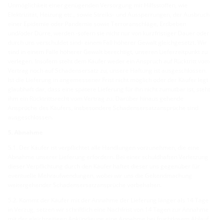
Unmöglichkeit einer genügenden Versorgung mit Hilfsstoffen, wie
Elektrizität, Heizung etc., sowie Streiks- und Aussperrungen, der Ausbruch
einer Epidemie oder Pandemie sowie Terroranschläge, Erdbeben
und/oder Dürre, werden -sofern sie nicht nur von kurzfristiger Dauer oder
durch uns verschuldet sind- einem Fall höherer Gewalt gleichgesetzt. Wir
sind in einem Falle höherer Gewalt berechtigt, unseren Lieferzeitpunkt zu
verlegen. Insofern steht dem Käufer weder ein Anspruch auf Rücktritt vom
Vertrag noch auf Schadensersatz zu, unsere Haftung ist ausgeschlossen.
Ist die Lieferung in angemessener Frist nicht möglich oder der Käufer legt
glaubhaft dar, dass eine spätere Lieferung für ihn nicht zumutbar ist, steht
ihm ein Rücktrittsrecht vom Vertrag zu. Darüber hinaus gehende
Ansprüche des Käufers, insbesondere Schadensersatzansprüche sind
ausgeschlossen.
5. Abnahme
5.1. Der Käufer ist verpflichtet alle Handlungen vorzunehmen, die eine
Abnahme unserer Lieferung erfordern. Bei einer schuldhaften Verletzung
dieser Verpflichtung durch den Käufer haftet dieser uns gegenüber für
eventuelle Mehraufwendungen, wobei wir uns die Geltendmachung
weitergehender Schadensersatzansprüche vorbehalten.
5.2. Kommt der Käufer mit der Annahme der Lieferung länger als 14 Tage
in Verzug, setzen wir schriftlich eine Nachfrist von 14 Tagen zur Annahme
mit der gleichzeitigen Ankündigung eine Annahme bei fruchtlosem Ablauf