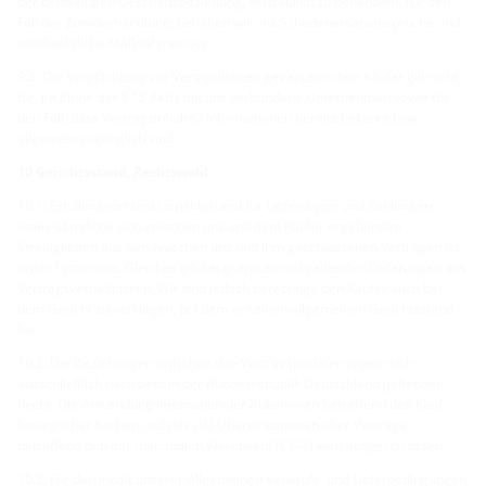
der beidseitigen Geschäftsbeziehung, vertraulich zu behandeln. Für den
Fall der Zuwiderhandlung, behalten wir uns Schadenersatzansprüche und
strafrechtliche Maßnahmen vor.
9.3. Die Verpflichtung zur Vertraulichkeit gegenüber dem Käufer gilt nicht
für, im Sinne des § 15 AktG mit uns verbundene Unternehmen sowie für
den Fall, dass Vertragsinhalte / Informationen bereits bekannt bzw.
allgemein zugänglich sind.
10 Gerichtsstand, Rechtswahl
10.1. Erfüllungsort und Gerichtsstand für Lieferungen und Zahlungen
sowie sämtliche sich zwischen uns und dem Käufer ergebenden
Streitigkeiten aus den zwischen uns und ihm geschlossenen Verträgen ist
unser Firmensitz. Gleiches gilt bei grenzüberschreitenden Lieferungen aus
Vertragsverhältnissen. Wir sind jedoch berechtigt, den Käufer auch bei
dem Gericht zu verklagen, bei dem er seinen allgemeinen Gerichtsstand
hat.
10.2. Die Beziehungen zwischen den Vertragsparteien regeln sich
ausschließlich nach dem in der Bundesrepublik Deutschland geltenden
Recht. Die Anwendung internationaler Abkommen betreffend den Kauf
beweglicher Sachen und das UN-Übereinkommen über Verträge
betreffend den internationalen Warenkauf (CISG) wird ausgeschlossen.
10.3. Für den Inhalt unserer Allgemeinen Verkaufs- und Lieferbedingungen