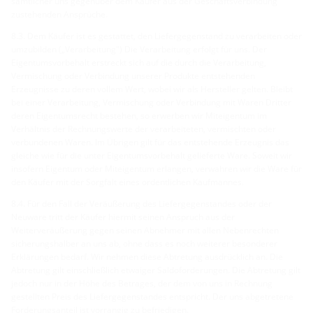
sämtlicher uns gegenüber dem Käufer aus der Geschäftsverbindung
zustehenden Ansprüche.
8.3. Dem Käufer ist es gestattet, den Liefergegenstand zu verarbeiten oder
umzubilden („Verarbeitung") Die Verarbeitung erfolgt für uns. Der
Eigentumsvorbehalt erstreckt sich auf die durch die Verarbeitung,
Vermischung oder Verbindung unserer Produkte entstehenden
Erzeugnisse zu deren vollem Wert, wobei wir als Hersteller gelten. Bleibt
bei einer Verarbeitung, Vermischung oder Verbindung mit Waren Dritter
deren Eigentumsrecht bestehen, so erwerben wir Miteigentum im
Verhältnis der Rechnungswerte der verarbeiteten, vermischten oder
verbundenen Waren. Im Übrigen gilt für das entstehende Erzeugnis das
gleiche wie für die unter Eigentumsvorbehalt gelieferte Ware. Soweit wir
insofern Eigentum oder Miteigentum erlangen, verwahren wir die Ware für
den Käufer mit der Sorgfalt eines ordentlichen Kaufmannes.
8.4. Für den Fall der Veräußerung des Liefergegenstandes oder der
Neuware tritt der Käufer hiermit seinen Anspruch aus der
Weiterveräußerung gegen seinen Abnehmer mit allen Nebenrechten
sicherungshalber an uns ab, ohne dass es noch weiterer besonderer
Erklärungen bedarf. Wir nehmen diese Abtretung ausdrücklich an. Die
Abtretung gilt einschließlich etwaiger Saldoforderungen. Die Abtretung gilt
jedoch nur in der Höhe des Betrages, der dem von uns in Rechnung
gestellten Preis des Liefergegenstandes entspricht. Der uns abgetretene
Forderungsanteil ist vorrangig zu befriedigen.