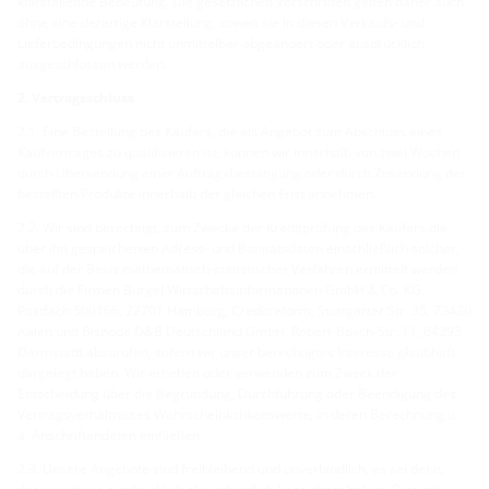
klarstellende Bedeutung. Die gesetzlichen Vorschriften gelten daher auch
ohne eine derartige Klarstellung, soweit sie in diesen Verkaufs- und
Lieferbedingungen nicht unmittelbar abgeändert oder ausdrücklich
ausgeschlossen werden.
2. Vertragsschluss
2.1. Eine Bestellung des Käufers, die als Angebot zum Abschluss eines
Kaufvertrages zu qualifizieren ist, können wir innerhalb von zwei Wochen
durch Übersendung einer Auftragsbestätigung oder durch Zusendung der
bestellten Produkte innerhalb der gleichen Frist annehmen.
2.2. Wir sind berechtigt, zum Zwecke der Kreditprüfung des Käufers die
über ihn gespeicherten Adress- und Bonitätsdaten einschließlich solcher,
die auf der Basis mathematisch-statistischer Verfahren ermittelt werden
durch die Firmen Bürgel Wirtschaftsinformationen GmbH & Co. KG,
Postfach 500166, 22701 Hamburg, Creditreform, Stuttgarter Str. 35, 73430
Aalen und Bisnode D&B Deutschland GmbH, Robert-Bosch-Str. 11, 64293
Darmstadt abzurufen, sofern wir unser berechtigtes Interesse glaubhaft
dargelegt haben. Wir erheben oder verwenden zum Zweck der
Entscheidung über die Begründung, Durchführung oder Beendigung des
Vertragsverhältnisses Wahrscheinlichkeitswerte, in deren Berechnung u.
a. Anschriftendaten einfließen.
2.3. Unsere Angebote sind freibleibend und unverbindlich, es sei denn,