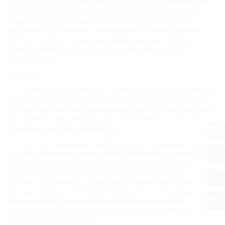
elektrochemischen Einflüssen auf unsere Produkte, sofern sie nicht von
uns zu verantworten sind. Unsere Gewährleistung und / oder Haftung
entfällt insbesondere dann, wenn mit unseren Produkten Zubehör
eingebaut wird, dass nicht von uns freigegeben wurde. Etwas anderes gilt
nur dann, soweit der Gewährleistungsfall und / oder eine Haftung
nachweislich nicht auf einen der genannten Ausschlussgründe
zurückzuführen ist.
7. Haftung
7.1. Soweit sich aus diesen Verkaufs- und Lieferbedingungen einschließlich
der nachfolgenden Bestimmungen oder einer gesonderten schriftlichen
Vereinbarung zwischen uns und dem Käufer nichts anderes ergibt, haften
wir -gleich aus welchem Rechtsgrund- bei einer Verletzung nach den
einschlägigen gesetzlichen Vorschriften.
7.2. Soweit wir vorsätzlich oder grobfahrlässig eine vertragliche oder
einfach fahrlässig eine vertragswesentliche Pflicht verletzen, ist unsere
Ersatzpflicht auf den vertragstypischen, vorhersehbaren Schaden
begrenzt. Als vertragswesentliche Pflichten sind solche Pflichten zu
verstehen, deren Erfüllung, die ordnungsgemäße Durchführung des
Vertrages überhaupt erst ermöglichen und auf deren Einhaltung der
Käufer regelmäßig vertrauen darf. In allen Fällen sonstiger leicht
fahrlässiger Pflichtverletzungen -ausgenommen solche in Ziff. 4.3.-, ist
unsere Haftung ausgeschlossen.