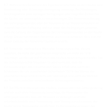
8.7. Während des Bestehens des Eigentumsvorbehalts ist dem Käufer eine
Verpfändung oder Sicherungsübereignung untersagt. Bei Pfändungen,
Beschlagnahme oder sonstigen Verfügungen oder Eingriffen Dritter hat
der Käufer uns unverzüglich zu benachrichtigen. Die Weiterveräußerung
des Liefergegenstandes oder der Neuware ist nur Wiederverkäufern im
ordentlichen Geschäftsgang und nur unter den Bedingungen gestattet,
dass die Zahlung des Gegenwertes des Liefergegenstandes an den Käufer
erfolgt. Dieser hat mit dem Abnehmer auch zu vereinbaren, dass erst mit
dieser Zahlung der Abnehmer Eigentum erwirbt.
8.8. Soweit der realisierbare Wert aller Sicherungsrechte, die uns
zustehen, die Höhe der gesicherten Ansprüche um mehr als 10 %
übersteigt, werden wir auf Wunsch des Käufers einen entsprechenden Teil
der Sicherungsrechte freigeben. Es wird vermutet, dass die
Voraussetzungen des vorstehenden Satzes erfüllt sind, wenn der
Schätzwert der uns zustehenden Sicherheiten 150 % des Wertes der
gesicherten Ansprüche erreicht oder übersteigt. Uns steht die Wahl bei
der Freigabe zwischen verschiedenen Sicherungsrechten zu.
8.9. Bei Pflichtverletzungen des Käufers, insbesondere bei Zahlungsverzug
sind wir auch ohne Fristsetzung berechtigt, die Herausgabe des
Liefergegenstandes bzw. der Neuware zu verlangen und/oder -
erforderlichenfalls nach Fristsetzung- vom Vertrag zurückzutreten, der
Käufer ist zur Herausgabe verpflichtet. Im Herausgabeverlangen des