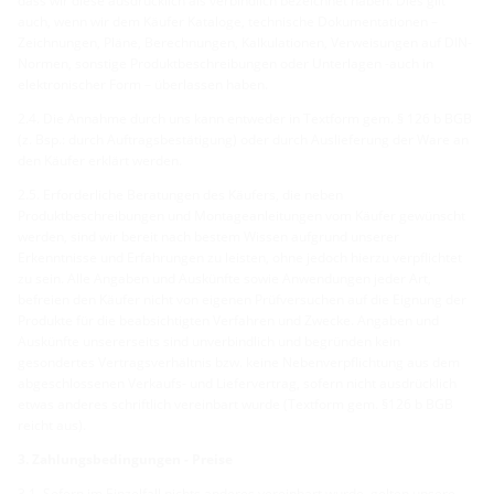
dass wir diese ausdrücklich als verbindlich bezeichnet haben. Dies gilt
auch, wenn wir dem Käufer Kataloge, technische Dokumentationen –
Zeichnungen, Pläne, Berechnungen, Kalkulationen, Verweisungen auf DIN-
Normen, sonstige Produktbeschreibungen oder Unterlagen -auch in
elektronischer Form – überlassen haben.
2.4. Die Annahme durch uns kann entweder in Textform gem. § 126 b BGB
(z. Bsp.: durch Auftragsbestätigung) oder durch Auslieferung der Ware an
den Käufer erklärt werden.
2.5. Erforderliche Beratungen des Käufers, die neben
Produktbeschreibungen und Montageanleitungen vom Käufer gewünscht
werden, sind wir bereit nach bestem Wissen aufgrund unserer
Erkenntnisse und Erfahrungen zu leisten, ohne jedoch hierzu verpflichtet
zu sein. Alle Angaben und Auskünfte sowie Anwendungen jeder Art,
befreien den Käufer nicht von eigenen Prüfversuchen auf die Eignung der
Produkte für die beabsichtigten Verfahren und Zwecke. Angaben und
Auskünfte unsererseits sind unverbindlich und begründen kein
gesondertes Vertragsverhältnis bzw. keine Nebenverpflichtung aus dem
abgeschlossenen Verkaufs- und Liefervertrag, sofern nicht ausdrücklich
etwas anderes schriftlich vereinbart wurde (Textform gem. §126 b BGB
reicht aus).
3. Zahlungsbedingungen - Preise
3.1. Sofern im Einzelfall nichts anderes vereinbart wurde, gelten unsere