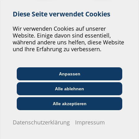
Diese Seite verwendet Cookies
Helfen Sie uns den
Service unserer
Wir verwenden Cookies auf unserer
Website. Einige davon sind essentiell,
Website zu verbessern!
Einzelhauseinführung
Einzelhauseinführungss
während andere uns helfen, diese Website
MIS
et MIS
Wo würden Sie sich einordnen?
und Ihre Erfahrung zu verbessern.
mit Membran-
mit Membran-
Injektionssystem
Injektionssystem
MIS200
MIS100 WP Set
Anpassen
Architekt:in &
Kommunikations­
Handels­partner:in
Planer:in
branche
Alle ablehnen
Bau-/General­
EVU/­Stadt­werke
Installateur:in
unternehmer:in
Durch die Bodenplatte
Alle akzeptieren
Ich möchte keine Angaben machen.
Datenschutzerklärung
Impressum
Rohbauteil