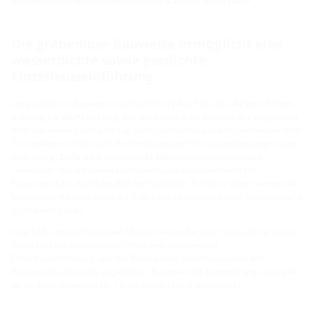
oder bei ebenerdigen Gebäuden direkt durch die Bodenplatte.
Die grabenlose Bauweise ermöglicht eine
wasserdichte sowie gasdichte
Einzelhauseinführung
Die grabenlose Bauweise von Hauff-Technik erfüllt alle DIN-Vorschriften,
in Bezug auf die Abdichtung des Gebäudes. Zum einen ist das eingesetzte
Rohr aus einem Stück gefertigt und in sich selbst gasdicht und wasserdicht.
Zum anderen erfolgt nach der Verlegung der Versorgungsleistungen eine
Abdichtung. Dafür wird das spezielle Membran-Injektionssystem
verwendet. Mithilfe dieses Membran-Injektionssystem wird ein
Expansionsharz durch das Bohrloch gedrückt. Auf diese Weise werden die
Mauerdurchführung sowie die Außenanschlussstelle an der Gebäudewand
im Erdreich gefüllt.
Innerhalb von fünf bis sieben Minuten expandiert das Harz und härtet aus.
Somit sind alle vorhandenen Öffnungen zwischen der
Einzelhauseinführung und der Bodenplatte beziehungsweise der
Kellerwand vollständig abgedichtet. Nachdem die Kernbohrung versiegelt
ist, ist diese dauerhaft bis 1,0 bar gasdicht und wasserdicht.