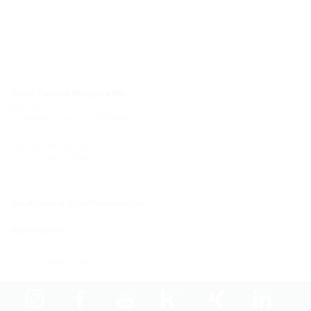
Hauff-Technik Hungária Kft.
Jókai Tér 5
3700 Kazincbarcika, HUNGARY
Tel. + 36 48 513-069
Fax: + 36 48 513-068
hauff-technik@hauff-technik.hu
Routenplaner
Tel.: +49 7321 94690-0