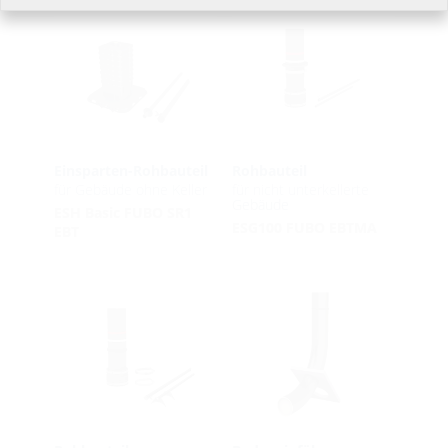
Einsparten-Rohbauteil
Rohbauteil
für Gebäude ohne Keller
für nicht unterkellerte
Gebäude
ESH Basic FUBO SR1
ESG100 FUBO EBTMA
EBT