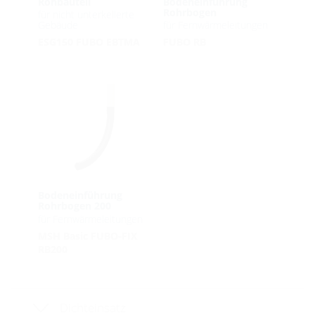
Rohbauteil
Bodeneinführung
Rohrbogen
für nicht unterkellerte
Gebäude
für Fernwärmeleitungen
ESG150 FUBO EBTMA
FUBO RB
Bodeneinführung
Rohrbogen 200
für Fernwärmeleitungen
MSH Basic FUBO-FIX
RB200
Dichteinsatz