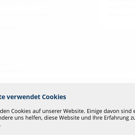
e Gewerke Elektro und
Ausschreibung
konfiguriere
3+1x5-13 für das Gewerk
rschluss
iveau
Dampfsperre
 Service unserer Website zu v
ite verwendet Cookies
en Cookies auf unserer Website. Einige davon sind e
dere uns helfen, diese Website und Ihre Erfahrung z
.