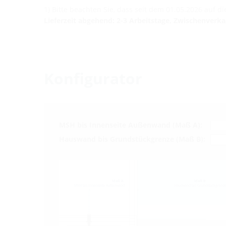
1) Bitte beachten Sie, dass seit dem 01.05.2026 auf 
Lieferzeit abgehend: 2-3 Arbeitstage, Zwischenverk
Konfigurator
MSH bis Innenseite Außenwand (Maß A):
Hauswand bis Grundstückgrenze (Maß B):
Maß A
Maß B
MSH bis Innenseite Außenwand
Hauswand bis Grundstückgrenz