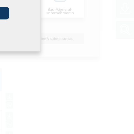
Bau-/General­
stallateur:in
unternehmer:in
Ich möchte keine Angaben machen.