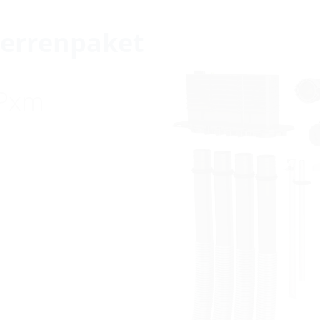
errenpaket
HPxm