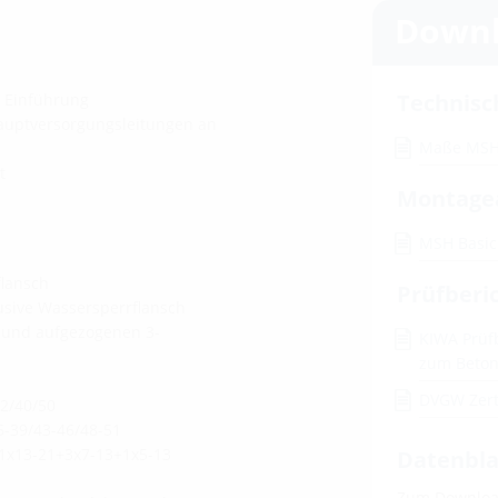
Downl
Technisc
e Einführung
auptversorgungsleitungen an
Maße MSH
t
Montage
MSH Basi
flansch
Prüfberi
lusive Wassersperrflansch
r und aufgezogenen 3-
KIWA Prüf
zum Beto
DVGW Zert
2/40/50
6-39/43-46/48-51
1x13-21+3x7-13+1x5-13
Datenbla
Zum Download