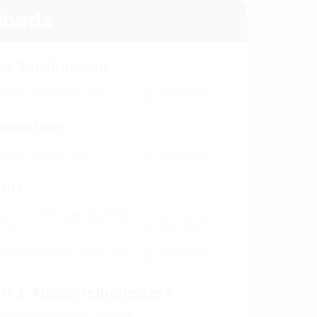
oads
he Zeichnungen
 Basic FUBO SR4
(PDF)
Download
anleitung
c FUBO BHPxm
(PDF)
Download
chte
bericht MSH FUBO Dichtheit
Download
n
(PDF)
ifikat MSH Basic FUBO
(PDF)
Download
tt & Ausschreibungstext
 des Datenblattes und der