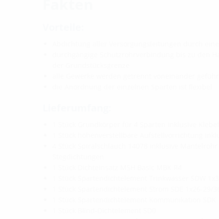
Fakten
Vorteile:
Abdichtung aller Versorgungsleitungen durch ein
durchgängige Schutzrohrverbindung bis zu den H
der Grundstücksgrenze
alle Gewerke werden getrennt voneinander geführ
die Anordnung der einzelnen Sparten ist flexibel
Lieferumfang:
1 Stück Grundkörper für 4 Sparten inklusive Klebe
1 Stück höhenverstellbare Aufstellvorrichtung ink
4 Stück Spiralschlauch 14078 inklusive Mantelroh
Stegdichtungen
1 Stück Dichteinsatz MSH Basic MBK R4
1 Stück Spartendichtelement Trinkwasser SDW 1x3
1 Stück Spartendichtelement Strom SDE 1x26-29/3
1 Stück Spartendichtelement Kommunikation SDK 
1 Stück Blind-Dichtelement SD0