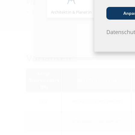
Prüfungen/Normen:
DVGW VP 601
Architekt:in & Planer:in
Handels­partner
Anpa
Datenschut
Varianten
Länge
Gesamtsystem
Bestellbezeichnung
(m)
3.0
MSH Basic FUBO BHP3m
3.0
MSH Basic FUBO BHP3m