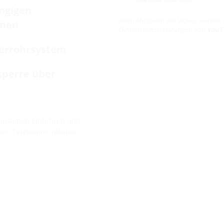
ängigen
Beim Abspielen der Videos werden 
onen
Datenschutzerklärungen von
YouT
eerrohrsystem
sperre über
einsamen Einführen und
ser, Telekommunikation,