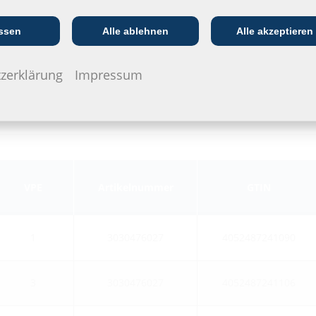
Kommunikations­
:in
EVU/­Stadt­werke
In
branche
ssen
Alle ablehnen
Alle akzeptieren
zerklärung
Impressum
VPE
Artikelnummer
GTIN
1
3030476027
4052487241090
3
3030476027
4052487241106