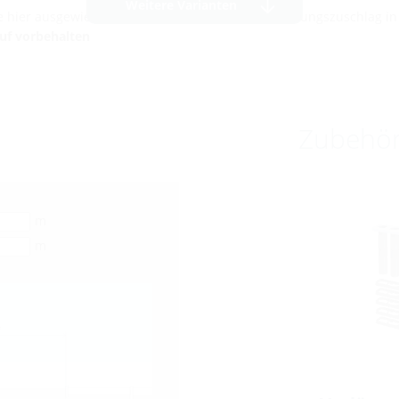
Weitere Varianten
die hier ausgewiesenen Preise ein temporärer Teuerungszuschlag i
auf vorbehalten
Zubehö
m
m
e