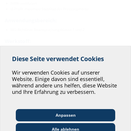
FHRK-zertifiziert
U-Profil: maximale Stabilität der Presssegmente
Anwendungsbereich:
WU-Richtlinie: Beanspruchungsklasse 1 und 2
Werkstoff:
Pressplatten, Schrauben und Muttern: Edelstahl rostfrei V2A
(AISI 304)
Diese Seite verwendet Cookies
Helfen Sie uns den
Gummi: EPDM
Service unserer
Wir verwenden Cookies auf unserer
Dichtheit:
Website. Einige davon sind essentiell,
Website zu verbessern!
gas- und wasserdicht
während andere uns helfen, diese Website
radonsicher
Wo würden Sie sich einordnen?
und Ihre Erfahrung zu verbessern.
Downloads
Anpassen
Architekt:in &
Kommunikations­
Handels­partner:in
Planer:in
branche
Montageanleitung
Alle ablehnen