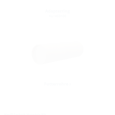
Adapterring
für HSD100
Futterrohre
Hauff-Technik Hungária Kft.