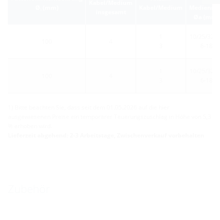
Kabel/Medium
Ø
(mm)
Kabel/Medium
Medienroh
i
insgesamt
Øa (mm)
1
10/25/32/4
100
4
3
6-18
1
10/25/32/4
100
4
3
6-18
1) Bitte beachten Sie, dass seit dem 01.05.2026 auf die hier
ausgewiesenen Preise ein temporärer Teuerungszuschlag in Höhe von 5,3
% erhoben wird.
Lieferzeit abgehend: 2-3 Arbeitstage, Zwischenverkauf vorbehalten
Zubehör