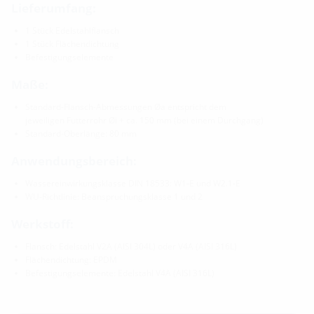
Lieferumfang:
1 Stück Edelstahlflansch
1 Stück Flächendichtung
Befestigungselemente
Maße:
Standard-Flansch-Abmessungen Øa entspricht dem
jeweiligen Futterrohr Øi + ca. 150 mm (bei einem Durchgang)
Standard-Oberlänge: 80 mm
Anwendungsbereich:
Wassereinwirkungsklasse DIN 18533: W1-E und W2.1-E
WU-Richtlinie: Beanspruchungsklasse 1 und 2
Werkstoff:
Flansch: Edelstahl V2A (AISI 304L) oder V4A (AISI 316L)
Flächendichtung: EPDM
Befestigungselemente: Edelstahl V4A (AISI 316L)