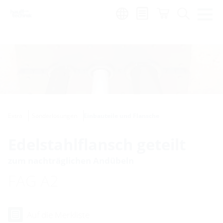
Region:
hu
Extra
Sonderlösungen
Einbauteile und Flansche
Edelstahlflansch geteilt
zum nachträglichen Andübeln
FAG A2
Auf die Merkliste