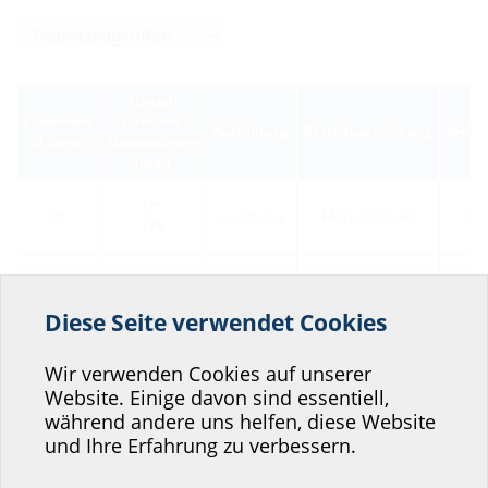
Flansch
Futterrohr
Standard-
Ausführung
Bestellbezeichnung
Artik
Ø
(mm)
Abmessungen
i
(mm)
175
80
rechteckig
FAG1x80/80 A2
910
175
190
100
rechteckig
FAG1x100/80 A2
910
190
Diese Seite verwendet Cookies
Helfen Sie uns den
205
Service unserer
125
rechteckig
FAG1x125/80 A2
910
Wir verwenden Cookies auf unserer
205
Website. Einige davon sind essentiell,
Website zu verbessern!
während andere uns helfen, diese Website
225
Wo würden Sie sich einordnen?
150
rechteckig
FAG1x150/80 A2
910
und Ihre Erfahrung zu verbessern.
225