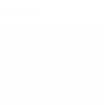
Konfigurator
Anzahl der Rohre:
1-5
Innendurchmesser der Rohrstutzen:
mm
+ weitere Durchgänge hinzufügen
Edelstahlqualität:
Ihre individuelle Bestellbezeichnung:
FAG ZxD Mat.
Auf die Merkliste
Datenblatt downloaden
Ausschreibungstexte:
Text
Word