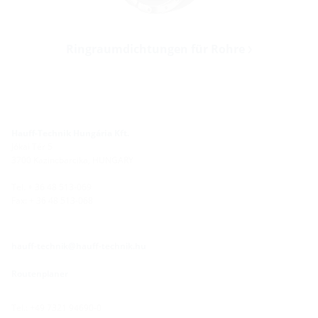
Ringraumdichtungen für Rohre
Hauff-Technik Hungária Kft.
Jókai Tér 5
3700 Kazincbarcika, HUNGARY
Tel. + 36 48 513-069
Fax: + 36 48 513-068
hauff-technik@hauff-technik.hu
Routenplaner
Tel.: +49 7321 94690-0