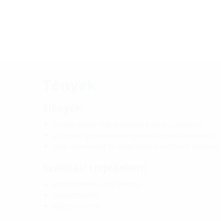
Tények
Előnyök:
osztott kivitel már telepített haszoncsövekhez
az ügyfél igényeinek megfelelő egyedi kiviteleket i
több átmenettel és különböző átmérőkkel kapható
Szállítási terjedelem:
Rozsdamentes acél perem
Felülettömítés
Rögzítőelemek