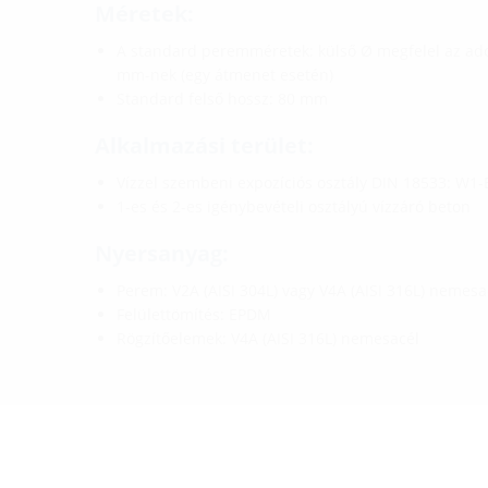
Méretek:
A standard peremméretek: külső Ø megfelel az ado
mm-nek (egy átmenet esetén)
Standard felső hossz: 80 mm
Alkalmazási terület:
Vízzel szembeni expozíciós osztály DIN 18533: W1-
1-es és 2-es igénybevételi osztályú vízzáró beton
Nyersanyag:
Perem: V2A (AISI 304L) vagy V4A (AISI 316L) nemesa
Felülettömítés: EPDM
Rögzítőelemek: V4A (AISI 316L) nemesacél