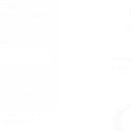
mm
bbi átmenetek hozzáadása
ója:
Tömítő
(a szer
szüks
ord
GAEB
lítás kivitelezhetőségére.
lepítési tervet.