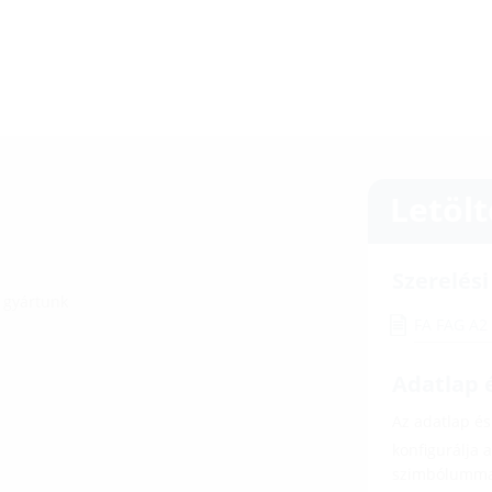
Letöl
Szerelés
s gyártunk
FA FAG A
Adatlap é
Az adatlap és 
konfigurálja 
szimbólumma