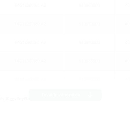
FAG1x200/80 A2
910960000
40
FAG1x250/80 A2
910970000
40
FAG1x300/80 A2
910980000
40
FAG1x350/80 A2
910983500
40
FAG1x400/80 A2
910990000
40
További változatok
sítés függvényében