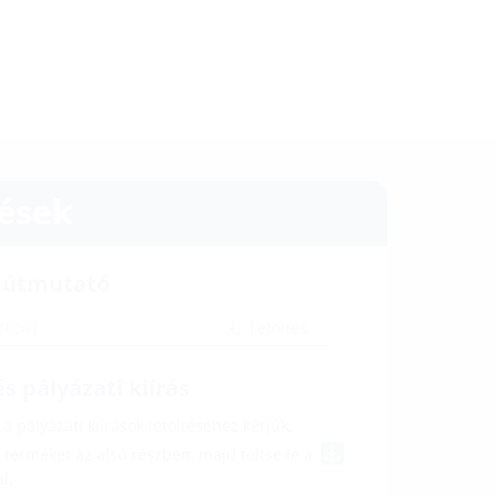
tések
i útmutató
2
(PDF)
Letöltés
s pályázati kiírás
a pályázati kiírások letöltéséhez kérjük,
a terméket az alsó részben, majd töltse le a
l.