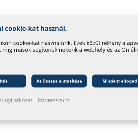
nk szolgáltatásának fejleszté
al cookie-kat használ.
kon cookie-kat használunk. Ezek közül néhány alapv
Megrendelési azonosító
Cikkszám
, míg mások segítenek nekünk a webhely és az Ön é
.
FAG1x80/80 A2
910910000
40
Telekommunikációs
ő
Közszolgáltató
vállalat
ítás
Az összes elutasítása
Mindent elfogad
FAG1x100/80 A2
910920000
40
i nyilatkozat
Impresszum
FAG1x125/80 A2
910930000
40
FAG1x150/80 A2
910950000
40