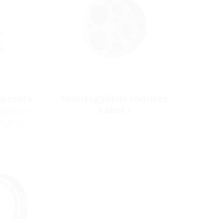
paszta
Szorítógyűrűs tömítés
kábel
eléshez
éges)