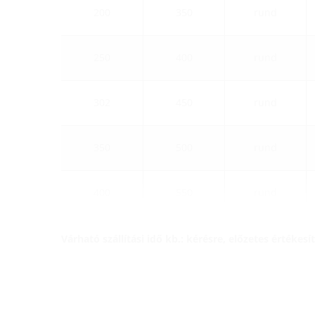
200
350
rund
250
400
rund
302
450
rund
350
500
rund
400
550
rund
Várható szállítási idő kb.: kérésre, előzetes értéke