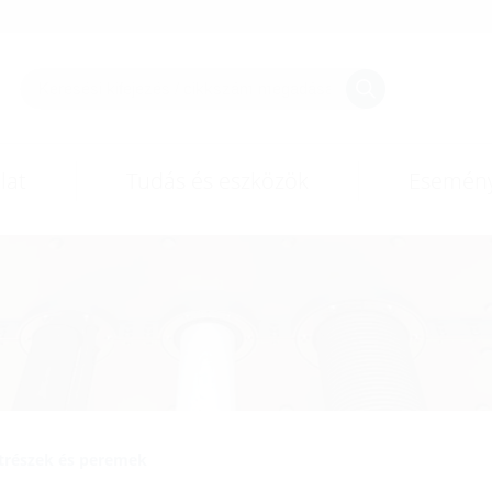
lat
Tudás és eszközök
Esemén
atrészek és peremek