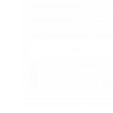
Csőcsonkok belső átmérője:
+ tová
Nemesacél tulajdonsága:
Az Ön egyedi megrendelési azonosít
FAG ZxD Mat.
Hozzáadás a kívánságlistához
Adatlap letöltése
Pályázati kiírások:
Text
W
Nincs garancia az Ön által megadott telepítési összeál
Kérésére még egyszer ellenőrizzük az Ön által kívánt te