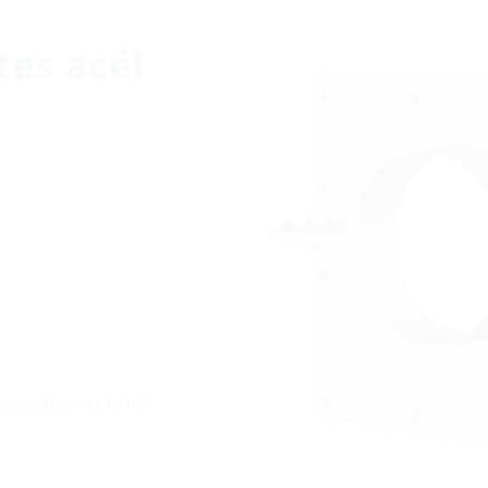
es acél
ek/áttörések fölötti