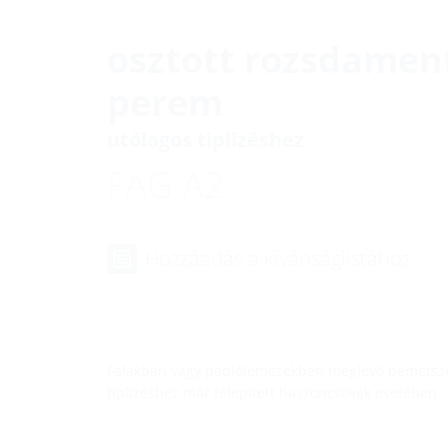
osztott rozsdament
perem
utólagos tiplizéshez
FAG A2
Hozzáadás a kívánságlistához
Falakban vagy padlólemezekben meglévő bemetszés
tiplizéshez már telepített haszoncsövek esetében.