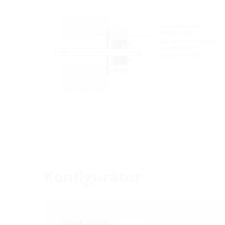
Konfigurátor
Csövek száma:
1-5