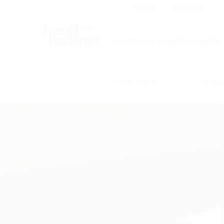
Karrier
Katalógus
A hatékony megoldás építői.
Termékek
Válla