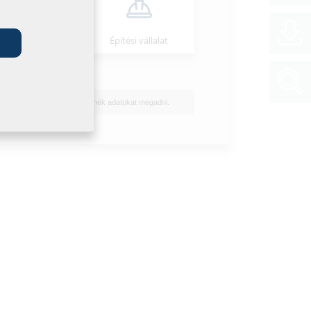
Szerelő
Építési vállalat
Nem szeretnék adatokat megadni.