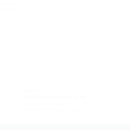
HSI150 S3
be való
Sedež:
u
Hauff-Technik GmbH & Co. KG
Robert-Bosch-Straße 9
89568 Hermaringen, GERMANY