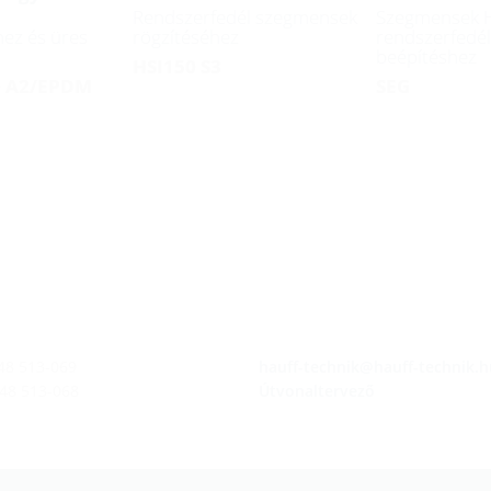
Rendszerfedél szegmensek
Szegmensek 
ez és üres
rögzítéséhez
rendszerfedél
beépítéshez
HSI150 S3
0 A2/EPDM
SEG
 48 513-069
hauff-technik@hauff-technik.h
 48 513-068
Útvonaltervező