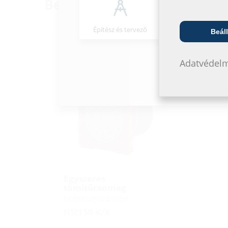
Beépíthető alkatrészek
Építész és tervező
Nagykeresked
Beáll
Egyoldalas csatlakozási
Adatvédelm
Egyszeres
tömítőcsomag
bebetonozáshoz
HSI150 K/X