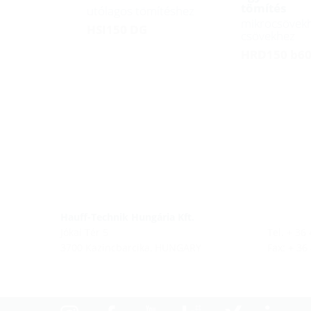
tömítés
utólagos tömítéshez
mikrocsövekh
HSI150 DG
csövekhez
HRD150 b6
Hauff-Technik Hungária Kft.
Jókai Tér 5
Tel. + 36
3700 Kazincbarcika, HUNGARY
Fax: + 36