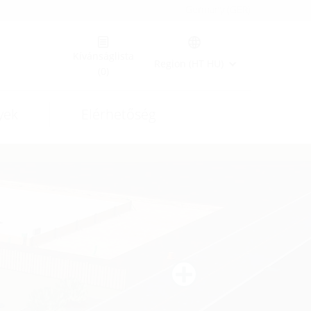
Germany (GER)
Kívánságlista
Region (HT HU)
(0)
yek
Elérhetőség