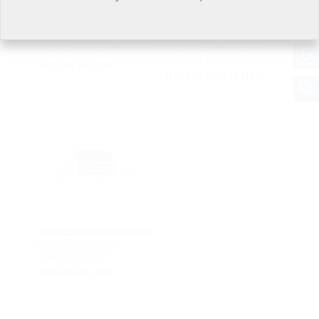
S90 tűzvédelmi készlet
S90 tűzvédelmi készlet
HSI150 rendszerfedélhez
HSI150 szorítógyűrűs
tömítéshez
HSS150 HSI150
HSS150 HSI150 HRD
S90 tűzvédelmi készlet
magfuratokhoz és
védőcsövekhez
HSS KB FR HRD