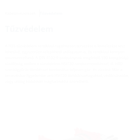
Kábelátvezetések
Tűzvédelem
Tűzvédelem
A HSS tűzvédelem rendkívül rugalmasan tervezést is kivitelezést tesz
lehetővé, egyszerűen telepíthető utólagosan is, és rendkívül könnyen
összeszerelhető. A DIN 4102-9 szabványnak megfelelő S90 kategóriájú
tűzállóság mellett a tűzvédelem HSI150 rendszertömítéssel, ill. HRD
szorítógyűrűs tömítéssel kombinálva teljesen gáz- és vízzáró. Már a
tervezéskor figyelembe vett HSI150 tömítőcsomagokkal, védőcsövekbe,
vagy utólag kialakított magfuratokba szerelhető.