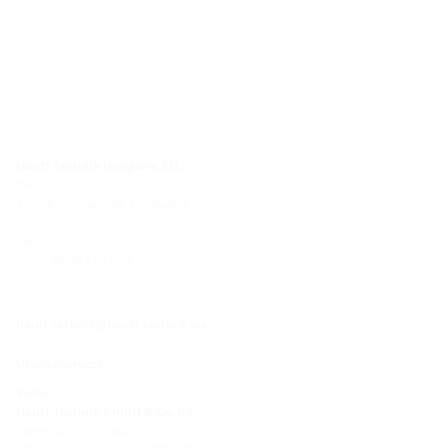
Hauff-Technik Hungária Kft.
Jókai Tér 5
3700 Kazincbarcika, HUNGARY
Tel. + 36 48 513-069
Fax: + 36 48 513-068
hauff-technik@hauff-technik.hu
Útvonaltervező
Sedež:
Hauff-Technik GmbH & Co. KG
Robert-Bosch-Straße 9