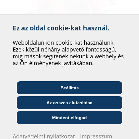
Ez az oldal cookie-kat használ.
Segítsen weboldalunk
szolgáltatásának
Weboldalunkon cookie-kat használunk.
Ezek közül néhány alapvető fontosságú,
fejlesztésében!
míg mások segítenek nekünk a webhely és
Hová sorolná be magát?
az Ön élményének javításában.
S90 tűzvédelmi készlet
Beállítás
Telekommunikációs
Építész és tervező
Nagykereskedő
vállalat
Az összes elutasítása
Közszolgáltató
Szerelő
Építési vállalat
Mindent elfogad
Nem szeretnék adatokat megadni.
Adatvédelmi nyilatkozat
Impresszum