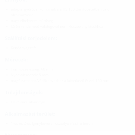
adaptergyűrűvel kombinálva a HSI150 tömítőbetétben való
alkalmazásra
nagy elhelyezési sűrűség
külön rendelhető vakdugóval nem kiosztott nyílásokhoz
Szállítási terjedelem:
Kenőanyagstift
Méretek:
Tömítőszélesség: 60 mm
Nyomólemezek: 5 mm
magfuratokhoz/védőcsövekhez a következő Ø-vel: 150 mm
Tulajdonságok:
FHRK-tanúsítvánnyal
Alkalmazási terület:
1-es és 2-es igénybevételi osztályú vízzáró beton