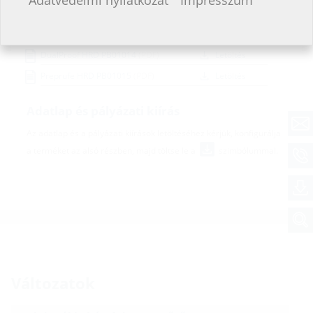
Adatvédelmi nyilatkozat
Impresszum
Vizsgálati jelentések
Sikaproof HRD PB01031
(PDF)
Letöltés
DualProof HRD PB01014
(PDF)
Letöltés
Preprufe HRD PB01015
(PDF)
Letöltés
Adatlap és pályázati kiírás
Az adatlap és a pályázati kiírások letöltéséhez kérjük, konfigurálja
a terméket az alsó részben, majd töltse le a
szimbólummal.
Változatok