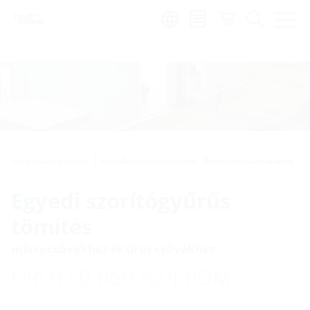
Region:
hu
Üvegszálas kiépítés
PoP-állomásbevezetések
Rendszerhasználatok
Egyedi szorítógyűrűs
tömítés
mikrocsövekhez és üres csövekhez
HRD150 b60 A2/EPDM