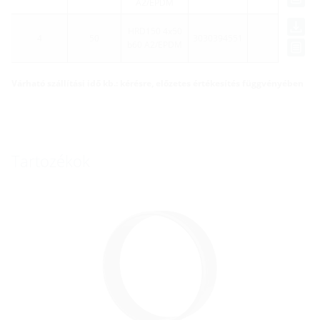
A2/EPDM
HRD150 4x50
4
50
3030394551
b60 A2/EPDM
Várható szállítási idő kb.: kérésre, előzetes értékesítés függvényében
Tartozékok