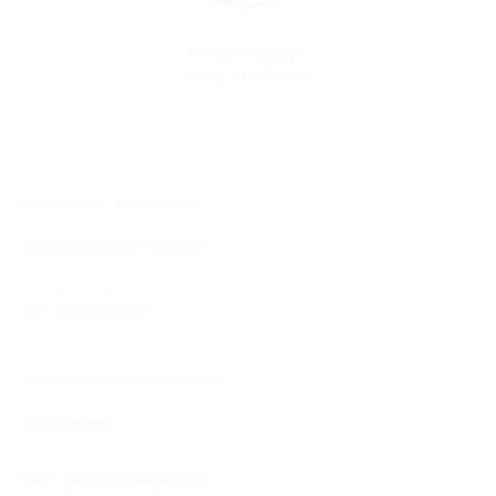
Adaptergyűrű
utólagos tömítéshez
Hauff-Technik Hungária Kft.
Jókai Tér 5
3700 Kazincbarcika, HUNGARY
Tel. + 36 48 513-069
Fax: + 36 48 513-068
hauff-technik@hauff-technik.hu
Útvonaltervező
Sedež:
Hauff-Technik GmbH & Co. KG