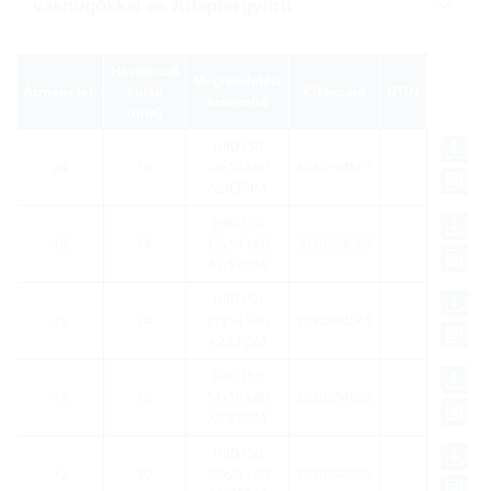
Haszoncső
Megrendelési
Átmenetek
külső
Cikkszám
GTIN
azonosító
(mm)
HRD150
24
10
24x10 b60
3030394563
A2/EPDM
HRD150
15
14
15x14 b60
3030394564
A2/EPDM
HRD150
21
14
21x14 b60
3030394565
A2/EPDM
HRD150
14
16
14x16 b60
3030394562
A2/EPDM
HRD150
12
20
12x20 b60
3030394560