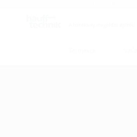
Karrier
Katalógus
A hatékony megoldás építői.
Termékek
Válla