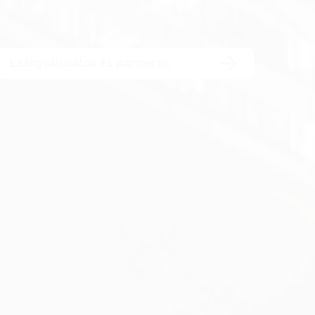
Leányvállalatok és partnerek