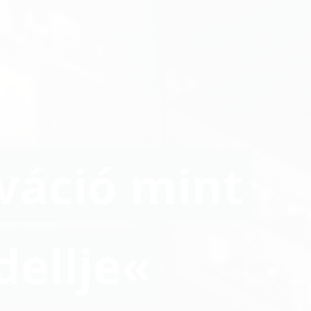
váció mint
dellje«