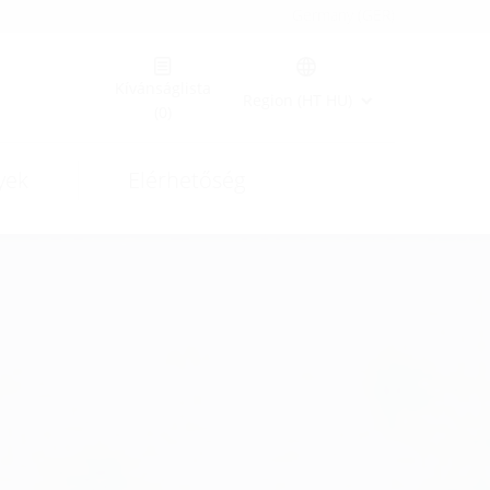
Germany (GER)
Kívánságlista
Region (HT HU)
(0)
yek
Elérhetőség