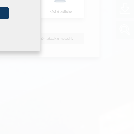
Szerelő
Építési vállalat
Nem szeretnék adatokat megadni.