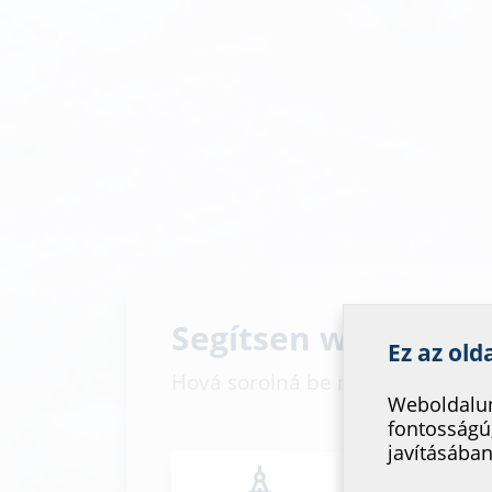
Segítsen weboldalu
Ez az old
Hová sorolná be magát?
Weboldalun
fontosságú
javításában