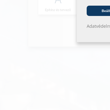
Építész és tervező
Nagykeresked
Beáll
Adatvédelm