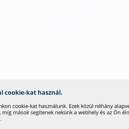
nk szolgáltatásának fejleszté
al cookie-kat használ.
kon cookie-kat használunk. Ezek közül néhány alapv
, míg mások segítenek nekünk a webhely és az Ön é
.