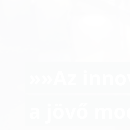
»»Az inno
a jövő mo