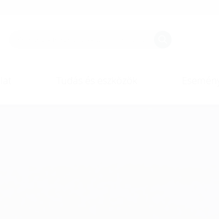
lat
Tudás és eszközök
Esemén