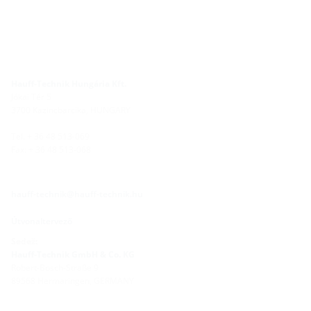
Hauff-Technik Hungária Kft.
Jókai Tér 5
3700 Kazincbarcika, HUNGARY
Tel. + 36 48 513-069
Fax: + 36 48 513-068
hauff-technik@hauff-technik.hu
Útvonaltervező
Sedež:
Hauff-Technik GmbH & Co. KG
Robert-Bosch-Straße 9
89568 Hermaringen, GERMANY