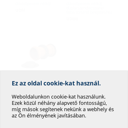
ütközőperem nélkül
ütközőperem nélkül,
dupla/szendvicspanel
UDM
falba történő beépítéshez
UDME
Falicsatorna dupla
Ez az oldal cookie-kat használ.
Segítsen weboldalunk
aljzat
DMF
szolgáltatásának
Weboldalunkon cookie-kat használunk.
Ezek közül néhány alapvető fontosságú,
fejlesztésében!
míg mások segítenek nekünk a webhely és
Hová sorolná be magát?
az Ön élményének javításában.
Talajba