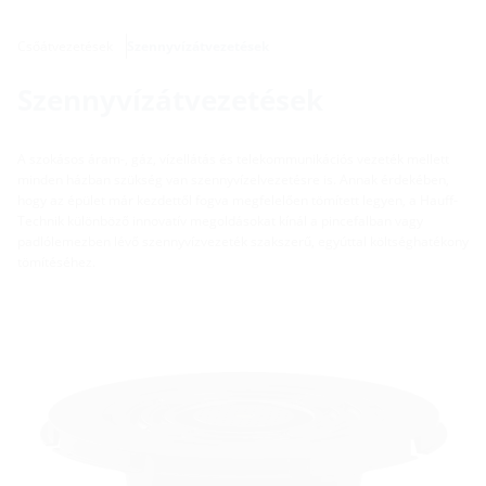
Csőátvezetések
Szennyvízátvezetések
Szennyvízátvezetések
A szokásos áram-, gáz, vízellátás és telekommunikációs vezeték mellett
minden házban szükség van szennyvízelvezetésre is. Annak érdekében,
hogy az épület már kezdettől fogva megfelelően tömített legyen, a Hauff-
Technik különböző innovatív megoldásokat kínál a pincefalban vagy
padlólemezben lévő szennyvízvezeték szakszerű, egyúttal költséghatékony
tömítéséhez.