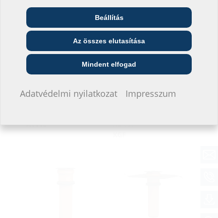
Beállítás
Telekommunikációs
Építész és tervező
Nagykereskedő
vállalat
Az összes elutasítása
Közszolgáltató
Szerelő
Építési vállalat
Mindent elfogad
Nem szeretnék adatokat megadni.
Adatvédelmi nyilatkozat
Impresszum
Csatlakozótölcsér
Csőgallér
KG-FIX
AT110
KGF