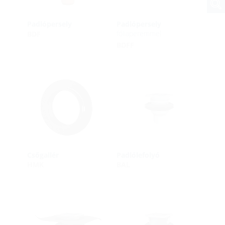
Padlópersely
Padlópersely
fóliaperemmel
BDF
BDFF
Csőgallér
Padlólefolyó
HMK
BAL