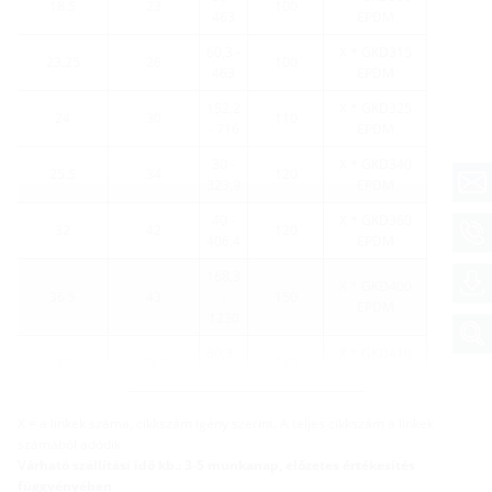
18.5
23
100
463
EPDM
60,3 -
X * GKD315
23.25
26
100
463
EPDM
152,2
X * GKD325
24
30
110
- 716
EPDM
30 -
X * GKD340
25.5
34
120
323,9
EPDM
40 -
X * GKD360
32
42
120
406,4
EPDM
168,3
X * GKD400
36.5
43
-
150
EPDM
1230
60,3 -
X * GKD410
37
48.5
140
323,9
EPDM
További változatok
X = a linkek száma, cikkszám igény szerint. A teljes cikkszám a linkek
számából adódik
Várható szállítási idő kb.: 3-5 munkanap, előzetes értékesítés
függvényében