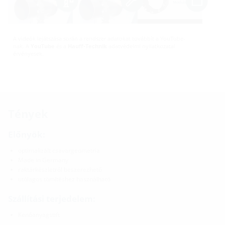
A videók lejátszása során a rendszer adatokat továbbít a YouTube-
nak. A
YouTube
és a
Hauff-Technik
adatvédelmi nyilatkozatai
érvényesek.
Tények
Előnyök:
optimalizált csavargeometria
Made in Germany
raktárkészletről beszerezhető
utólagos tömítéshez használható
Szállítási terjedelem:
Kenőanyagstift