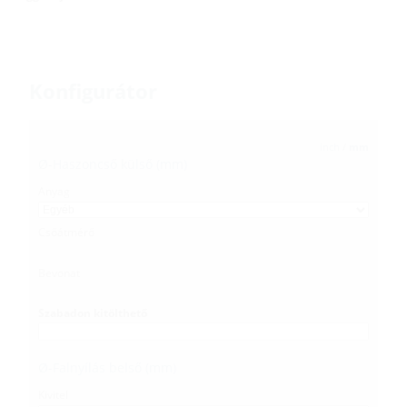
Konfigurátor
inch
/
mm
Ø-Haszoncső külső (
mm
)
Anyag
Csőátmérő
Bevonat
Szabadon kitölthető
Ø-Falnyílás belső (
mm
)
Kivitel