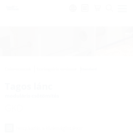
Region:
hu
Csőátvezetések
Szorítógyűrűs tömítések
Standard
Tagos lánc
moduláris csőtömítés
GKD
Hozzáadás a kívánságlistához