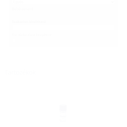
Belső átmérő
Szabadon kitölthető
Kör alakú akna beépítése
Tartozékok