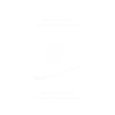
Kenőanyagstift
szorítógyűrűs tömítésekhez
Magfuratlezáró
magfuratok fali bevonatához