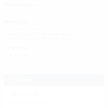
Alkalmazási terület:
1-es és 2-es igénybevételi osztályú vízzáró beton
Nyersanyag:
Gumi: EPDM vagy NBR
Csavarok és anyák: V4A (AISI 316L) rozsdamentes nemesacél
Nyomólemezek: üvegszállal megerősített poliamid
Tömítettség:
gáz- és vízzáró
radonzáró
Letöltések
Prospektusok
GKD Selection Table
(PDF)
Letöltés