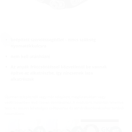
beépített szereléssegédlet - nincs szükség
nyomatékkulcsra
nem kell utánhúzni
Az anyák fröccsöntéssel közvetlenül be vannak
építve az alkatrészbe, így nincsenek laza
alkatrészek
Újonnan telepítendő vagy már telepített, magfuratokban vagy
védőcsövekben lévő csövek tömítéséhez. A moduláris kialakítás lehetővé
teszi az összes lehetséges csőtípushoz és átmérőkombinációhoz történő
használatot.