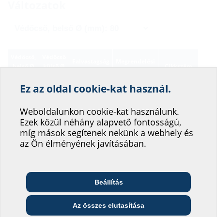
Változatok
Védőcső,
Védőcső
Falvastagság
Megrendelési
belső Ø
külső Ø
Cikkszám
(mm)
azonosító
(mm)
(mm)
Ez az oldal cookie-kat használ.
Segítsen weboldalunk
80
≤ 140
180
FZR80/180
3030308617
szolgáltatásának
Weboldalunkon cookie-kat használunk.
Ezek közül néhány alapvető fontosságú,
fejlesztésében!
míg mások segítenek nekünk a webhely és
80
≤ 140
200
FZR80/200
1800080200
Hová sorolná be magát?
az Ön élményének javításában.
80
≤ 140
240
FZR80/240
1800080240
Beállítás
Telekommunikációs
Építész és tervező
Nagykereskedő
vállalat
80
≤ 140
250
FZR80/250
1800080250
Az összes elutasítása