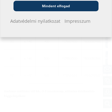
Közszolgáltató
Szerelő
Építési vállalat
Mindent elfogad
80
≤ 140
300
FZR80/300
1800080300
Nem szeretnék adatokat megadni.
Adatvédelmi nyilatkozat
Impresszum
80
≤ 140
365
FZR80/365
1800080365
80
≤ 140
400
FZR80/400
1800080400
80
≤ 140
500
FZR80/500
1800080500
80
≤ 140
600
FZR80/600
1800080600
További változatok
Várható szállítási idő kb.: 3-5 munkanap, előzetes értékesítés
függvényében