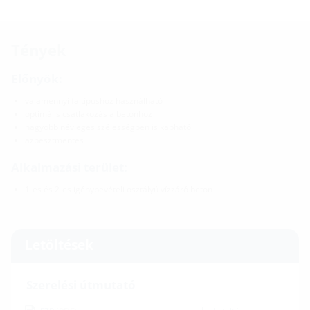
Tények
Előnyök:
valamennyi faltípushoz használható
optimális csatlakozás a betonhoz
nagyobb névleges szélességben is kapható
azbesztmentes
Alkalmazási terület:
1-es és 2-es igénybevételi osztályú vízzáró beton
Letöltések
Szerelési útmutató