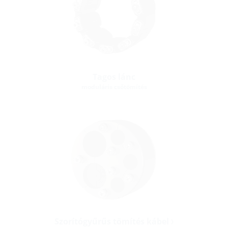
Tagos lánc
moduláris csőtömítés
Szorítógyűrűs tömítés kábel