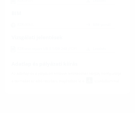
FZR
(PDF)
Letöltés
BIM
FZR
(BIM)
BIM-portál
Vizsgálati jelentések
FZR test report UB 5.1/09-248
(PDF)
Letöltés
Adatlap és pályázati kiírás
Az adatlap és a pályázati kiírások letöltéséhez kérjük, konfigurálja
a terméket az alsó részben, majd töltse le a
szimbólummal.