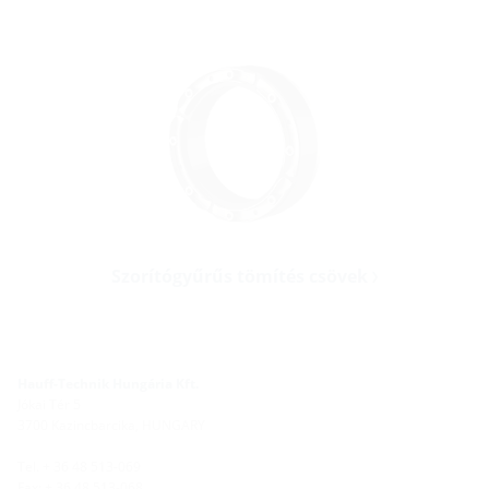
Szorítógyűrűs tömítés csövek
Hauff-Technik Hungária Kft.
Jókai Tér 5
3700 Kazincbarcika, HUNGARY
Tel. + 36 48 513-069
Fax: + 36 48 513-068