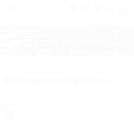
Region:
hu
Fáziscementes védőcső
FZR
Hozzáadás a kívánságlistához