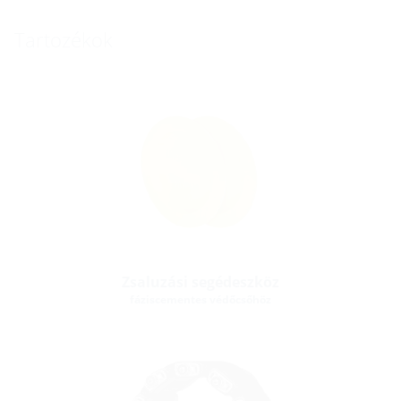
Tartozékok
Zsaluzási segédeszköz
fáziscementes védőcsőhöz