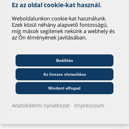
Ez az oldal cookie-kat használ.
Segítsen weboldalunk
szolgáltatásának
Weboldalunkon cookie-kat használunk.
Ezek közül néhány alapvető fontosságú,
fejlesztésében!
míg mások segítenek nekünk a webhely és
Hová sorolná be magát?
az Ön élményének javításában.
Beállítás
Telekommunikációs
Építész és tervező
Nagykereskedő
vállalat
Beépíthető alkatrészek
Az összes elutasítása
Közszolgáltató
Szerelő
Építési vállalat
Mindent elfogad
Nem szeretnék adatokat megadni.
Adatvédelmi nyilatkozat
Impresszum