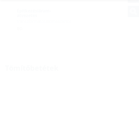
Építkezésiáram-
átvezetés
transzformátorállomásokhoz
BD
Tömítőbetétek