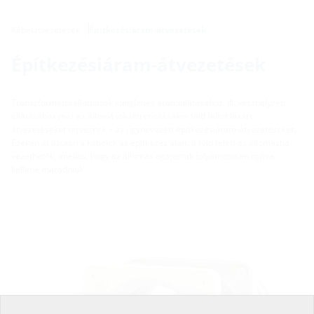
Kábelátvezetések
Építkezésiáram-átvezetések
Építkezésiáram-átvezetések
Transzformátorállomások ideiglenes áramellátásához, ill. vészhelyzeti
ellátásához már az állomások létrehozásakor föld felett lezárt
átvezetéseket terveznek – az úgynevezett építkezésiáram-átvezetéseket.
Ezeken át azután a kábelek az építkezés alatt, a föld felett az állomásba
vezethetők, anélkül, hogy az állomás ajtajainak folyamatosan nyitva
kellene maradniuk.