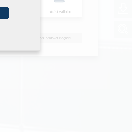
Szerelő
Építési vállalat
Nem szeretnék adatokat megadni.