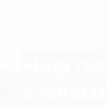
»Légy rés
a változá