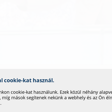
nk szolgáltatásának fejleszté
al cookie-kat használ.
kon cookie-kat használunk. Ezek közül néhány alapv
, míg mások segítenek nekünk a webhely és az Ön é
.