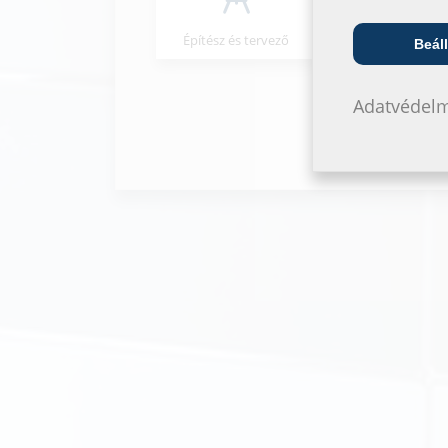
Építész és tervező
Nagykeresked
Beáll
Adatvédelm