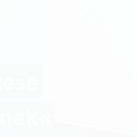
zese
snak«