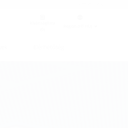
Germany (GER)
Kívánságlista
Region (HT HU)
(0)
yek
Elérhetőség