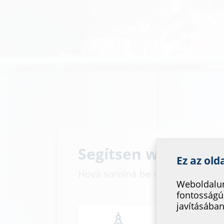
Segítsen weboldalu
Ez az old
Hová sorolná be magát?
Weboldalun
fontosságú
javításában