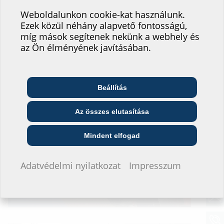
Fax: +36 48 513 068
szolgáltatásának
hauff-technik@hauff-technik.hu
Weboldalunkon cookie-kat használunk.
www.hauff-technik.hu
Ezek közül néhány alapvető fontosságú,
fejlesztésében!
míg mások segítenek nekünk a webhely és
Elérhetőség mentése
Hová sorolná be magát?
az Ön élményének javításában.
Beállítás
Telekommunikációs
Építész és tervező
Nagykereskedő
vállalat
Az összes elutasítása
Közszolgáltató
Szerelő
Építési vállalat
Mindent elfogad
Nem szeretnék adatokat megadni.
Adatvédelmi nyilatkozat
Impresszum