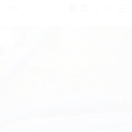
Region:
hu