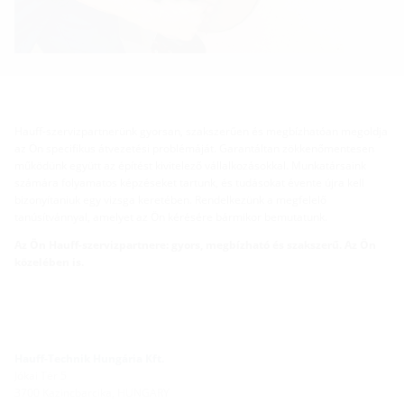
Hauff-szervizpartnerünk gyorsan, szakszerűen és megbízhatóan megoldja
az Ön specifikus átvezetési problémáját. Garantáltan zökkenőmentesen
működünk együtt az építést kivitelező vállalkozásokkal. Munkatársaink
számára folyamatos képzéseket tartunk, és tudásokat évente újra kell
bizonyítaniuk egy vizsga keretében. Rendelkezünk a megfelelő
tanúsítvánnyal, amelyet az Ön kérésére bármikor bemutatunk.
Az Ön Hauff-szervizpartnere: gyors, megbízható és szakszerű. Az Ön
közelében is.
Hauff-Technik Hungária Kft.
Jókai Tér 5
3700 Kazincbarcika, HUNGARY