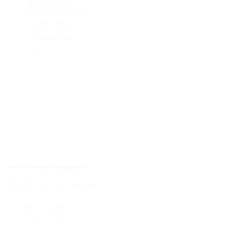
Univerzális
töltőállomás alap
töltőállomások és
töltőoszlopok
telepítéséhez
ULF
Hauff-Technik Hungária Kft.
Jókai Tér 5
3700 Kazincbarcika, HUNGARY
Tel. + 36 48 513-069
Fax: + 36 48 513-068