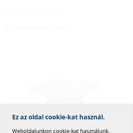
Házkivezetések
Elektromobilitás
Elektromobilitás
Ez az oldal cookie-kat használ.
Segítsen weboldalunk
szolgáltatásának
Weboldalunkon cookie-kat használunk.