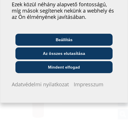
Ezek közül néhány alapvető fontosságú,
fejlesztésében!
míg mások segítenek nekünk a webhely és
Hová sorolná be magát?
az Ön élményének javításában.
Beállítás
Telekommunikációs
Építész és tervező
Nagykereskedő
vállalat
Az összes elutasítása
Elektromobilitás
Közszolgáltató
Szerelő
Építési vállalat
Mindent elfogad
Nem szeretnék adatokat megadni.
Adatvédelmi nyilatkozat
Impresszum