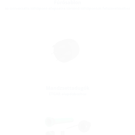
Fúrósablon
az univerzális töltőpont-alapzatra történő töltőpontok felszereléséhez
Mandzsettadugók
ETGAR alapdobozhoz