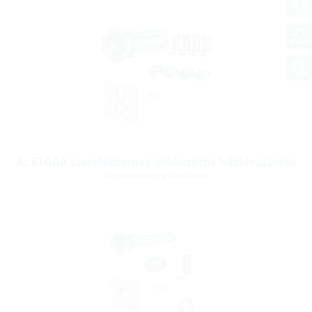
Az ETGAR szerelőcsomag többszörös házkivezetése
alápincézett épületekhez