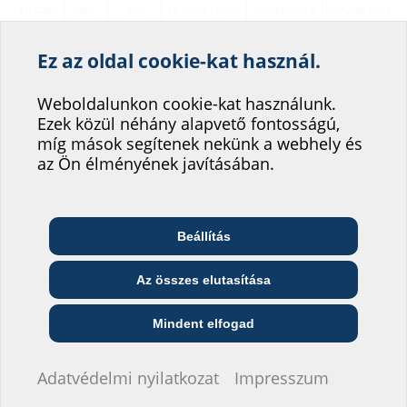
ULF380
380
250
ULF380 1x110
3030490218
405248724285
mm
Ez az oldal cookie-kat használ.
470 x
Segítsen weboldalunk
ULF470
470
300
ULF470 1x110
3030540367
405248724511
mm
szolgáltatásának
Weboldalunkon cookie-kat használunk.
Ezek közül néhány alapvető fontosságú,
fejlesztésében!
470 x
ULF470
470
300
ULF470 1x150
3030490219
405248724287
míg mások segítenek nekünk a webhely és
mm
Hová sorolná be magát?
az Ön élményének javításában.
Várható szállítási idő kb.: kérésre
Beállítás
Telekommunikációs
Építész és tervező
Nagykereskedő
vállalat
Az összes elutasítása
Tartozékok
Közszolgáltató
Szerelő
Építési vállalat
Mindent elfogad
Nem szeretnék adatokat megadni.
Adatvédelmi nyilatkozat
Impresszum