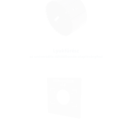
Lyukfűrész
az univerzális töltőállomás-alapítványhoz