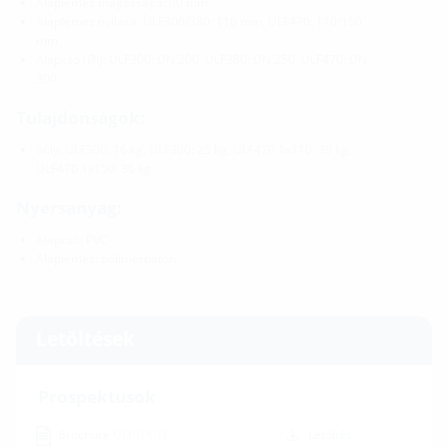
Alaplemez magassága: 80 mm
Alaplemez nyílása: ULF300/380: 110 mm, ULF470: 110/150
mm
Alapcső (Øi): ULF300: DN 200, ULF380: DN 250, ULF470: DN
300
Tulajdonságok:
Súly: ULF300: 16 kg, ULF380: 25 kg, ULF470 1x110: 39 kg,
ULF470 1x150: 36 kg
Nyersanyag:
Alapcső: PVC
Alaplemez: polimerbeton
Letöltések
Prospektusok
Brochure ULF
(PDF)
Letöltés