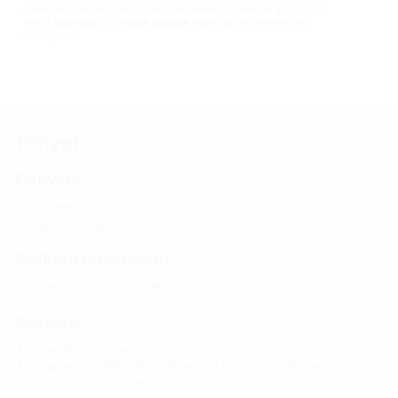
A videók lejátszása során a rendszer adatokat továbbít a YouTube-
nak. A
YouTube
és a
Hauff-Technik
adatvédelmi nyilatkozatai
érvényesek.
Tények
Előnyök:
kis tömeg
egyszerű és gyors összeszerelés
Szállítási terjedelem:
1 darab ULF vak zárófedéllel
Méretek:
Teljes hossz: 755 mm
Alaplemez: ULF300: 300 x 300 mm, ULF380: 380 x 380 mm,
ULF470: 470 x 470 mm