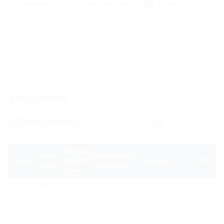
a terméket az alsó részben, majd töltse le a
szimbólummal.
Változatok
Alapcső
Méret
Megrendelési
Típus
belső Ø
Cikkszám
GTIN
(mm)
azonosító
(mm)
300 x
ULF300
300
200
ULF300 1x110
3030512350
405248724345
mm
380 x