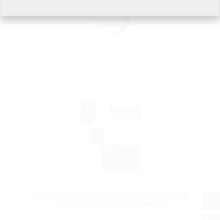
Az ETGAR szerelőcsomag házkivezetése
pincével nem rendelkező épületekhez