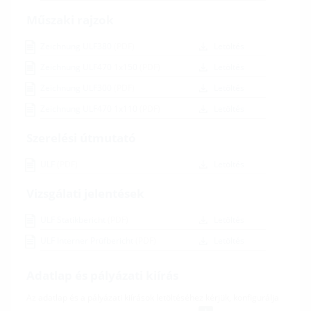
Műszaki rajzok
Zeichnung ULF380
(PDF)
Letöltés
Zeichnung ULF470 1x150
(PDF)
Letöltés
Zeichnung ULF300
(PDF)
Letöltés
Zeichnung ULF470 1x110
(PDF)
Letöltés
Szerelési útmutató
ULF
(PDF)
Letöltés
Vizsgálati jelentések
ULF Statikbericht
(PDF)
Letöltés
ULF Interner Prüfbericht
(PDF)
Letöltés
Adatlap és pályázati kiírás
Az adatlap és a pályázati kiírások letöltéséhez kérjük, konfigurálja