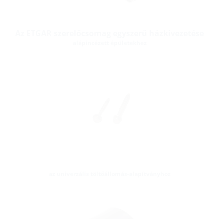
Az ETGAR szerelőcsomag egyszerű házkivezetése
alápincézett épületekhez
az univerzális töltőállomás-alapítványhoz