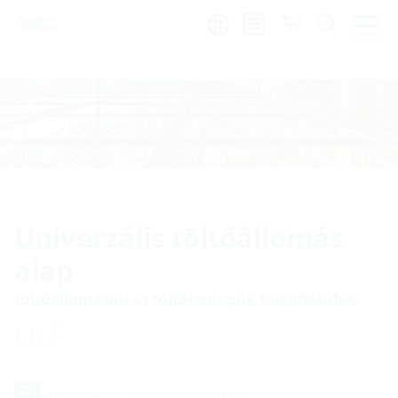
Region:
hu
Univerzális töltőállomás
alap
töltőállomások és töltőoszlopok telepítéséhez
ULF
Hozzáadás a kívánságlistához