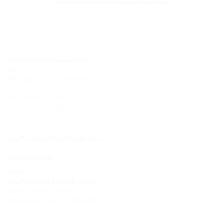
pincével nem rendelkező épületekhez
Hauff-Technik Hungária Kft.
Jókai Tér 5
3700 Kazincbarcika, HUNGARY
Tel. + 36 48 513-069
Fax: + 36 48 513-068
hauff-technik@hauff-technik.hu
Útvonaltervező
Sedež:
Hauff-Technik GmbH & Co. KG
Robert-Bosch-Straße 9
89568 Hermaringen, GERMANY