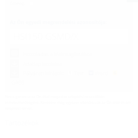
Csomag:
Az Ön egyedi megrendelési azonosítója:
HSI150 GSMD/X
Hozzáadás a kívánságlistához
Adatlap letöltése
Pályázati kiírások:
Text
Word
GAEB
Nincs garancia az Ön által megadott telepítési összeállítás
kivitelezhetőségére. Kérésére még egyszer ellenőrizzük az Ön által kívánt
telepítési tervet.
Tartozékok