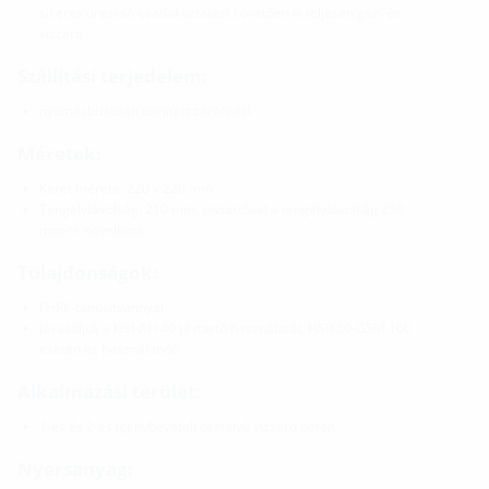
sikeres ürescső-csatlakoztatást követően is teljesen gáz- és
vízzáró
Szállítási terjedelem:
nyomásbiztosan tömített zárófedél
Méretek:
Keret mérete: 220 x 220 mm
Tengelytávolság: 210 mm, távtartóval a tengelytávolság 250
mm-re növelhető
Tulajdonságok:
FHRK-tanúsítvánnyal
javasoljuk a HSI-AH 40 távtartó használatát, HSI150-GSM 160
esetén ez használandó
Alkalmazási terület:
1-es és 2-es igénybevételi osztályú vízzáró beton
Nyersanyag: