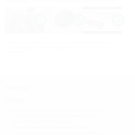
csatlakoztatásához és kábelvédőcsövek (külső) csatlakoztatásához.
A videók lejátszása során a rendszer adatokat továbbít a YouTube-
nak. A
YouTube
és a
Hauff-Technik
adatvédelmi nyilatkozatai
érvényesek.
Tények
Előnyök:
egyoldalas csatlakozási lehetőség rendszertömítéshez,
valamint beépített gumi csatlakozókarmantyú sima
kábelvédőcsövek csatlakoztatásához
nincs szükség további csőcsatlakozó elemekre
a nyomásbiztosan tömített zárófedélnek köszönhetően