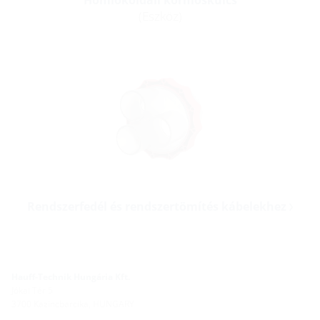
Homlokoldali körmöskulcs
(Eszköz)
Rendszerfedél és rendszertömítés kábelekhez
Hauff-Technik Hungária Kft.
Jókai Tér 5
3700 Kazincbarcika, HUNGARY