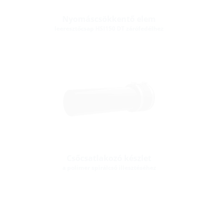
Nyomáscsökkentő elem
leeresztőcsap HSI150 DT zárófedélhez
Csőcsatlakozó készlet
a polimer spirálcső illesztéséhez