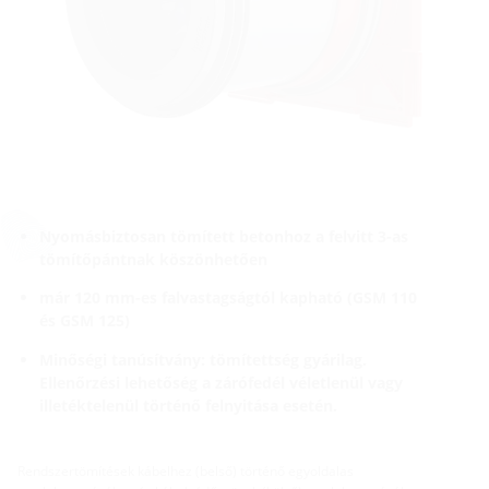
Nyomásbiztosan tömített betonhoz a felvitt 3-as
tömítőpántnak köszönhetően
már 120 mm-es falvastagságtól kapható (GSM 110
és GSM 125)
Minőségi tanúsítvány: tömítettség gyárilag.
Ellenőrzési lehetőség a zárófedél véletlenül vagy
illetéktelenül történő felnyitása esetén.
Rendszertömítések kábelhez (belső) történő egyoldalas