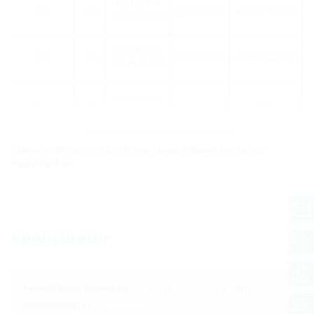
HSI150 1x1
300
110
3030303403
4052487222990
GSM110/300
HSI150 1x1
365
110
3030303404
4052487223003
GSM110/365
HSI150 1x1
400
110
3030303406
4052487223010
GSM110/400
További változatok
Várható szállítási idő kb.: 3-5 munkanap, előzetes értékesítés
függvényében
Konfigurátor
Védőcső külső átmérő (D):
mm
Falvastagság (X):
mm