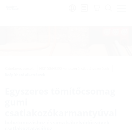
Region:
hu
Kábelátvezetések
HSI150/HSI90 rendszerű kábelátvezetések
Beépíthető alkatrészek
Egyszeres tömítőcsomag
gumi
csatlakozókarmantyúval
bebetonozáshoz és sima kábelvédőcsövek
csatlakoztatásához