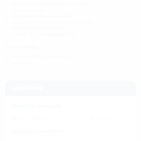
Tömítőcsomag: ABS TPE 3-as tömítőpánttal
Összekötőcső: PVC
Gumi csatlakozókarmantyú: EPDM
Szorító heveder HSI150 GSM160/X esetén: W4
Zárófedél: ABS TPE tömítéssel
Csőfedél: PE, ill. karmantyúdugó: PVC
Tömítettség:
gáz- és vízzáró 0,5 bar nyomásig
radonzáró
Letöltések
Szerelési útmutató
HSI90/HSI150
(PDF)
Letöltés
Vizsgálati jelentések