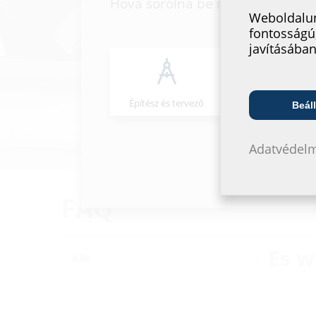
Hová sorolná be magát?
Weboldalun
fontosságú
javításában
Építész és tervező
Nagykeresked
Beáll
Adatvédelm
FAQ
Es w
Alle