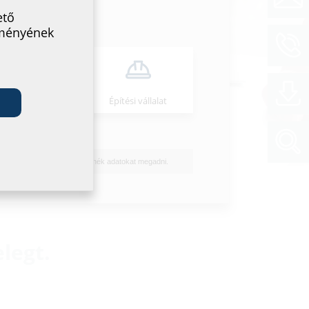
ető
lményének
Szerelő
Építési vállalat
Nem szeretnék adatokat megadni.
legt.