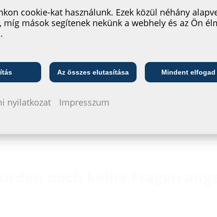
kon cookie-kat használunk. Ezek közül néhány alapv
, míg mások segítenek nekünk a webhely és az Ön é
.
Telekommunikációs
ő
Közszolgáltató
vállalat
ítás
Az összes elutasítása
Mindent elfogad
i nyilatkozat
Impresszum
urden noch keine Fragen ange