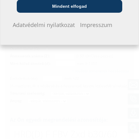
Mindent elfogad
Konfigurátor
Nem szeretnék adatokat megadni.
Adatvédelmi nyilatkozat
Impresszum
Mért belső átmérő (D):
mm
40-1500
Osztott kivitel (G):
Átmenetek száma (Z):
0-50
(0=Üres pecsét)
Mért külső átmérő (d):
mm
5-1350
+ további átmenetek hozzáadása
Excentrikus (ex):
mm
>20
(A magfurat, ill. a védőcső és a haszoncső közötti legkisebb távolság)
Tömítési szélesség:
Anyag:
Az Ön egyedi megrendelési azonosítója:
HRD(D)
F FBV Zxd b30/60