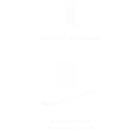
EGO FLOTT tömítőpaszta
Magfuratlezáró
magfuratok fali bevonatához