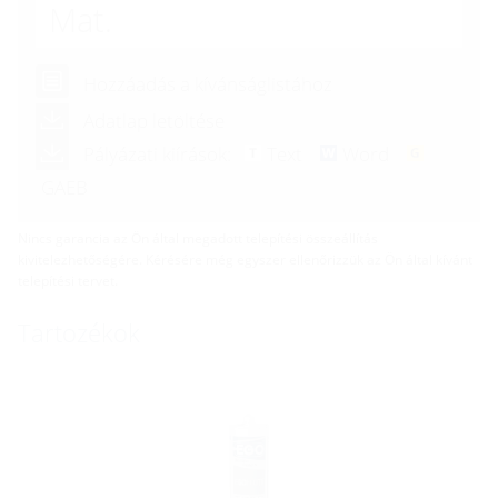
Mat.
Hozzáadás a kívánságlistához
Adatlap letöltése
Pályázati kiírások:
Text
Word
GAEB
Nincs garancia az Ön által megadott telepítési összeállítás
kivitelezhetőségére. Kérésére még egyszer ellenőrizzük az Ön által kívánt
telepítési tervet.
Tartozékok