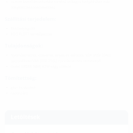
osztott kivitel áttörésekbe történő utólagos beépítéshez már
telepített haszoncsövekhez
Szállítási terjedelem:
Kenőanyagstift
EGO FLOTT tömítőpaszta
Tulajdonságok:
Nyomólemezek, csavarok, anyák és alátétek: V2A (AISI 304L),
opcionálisan V4A (AISI 316L) rozsdamentes nemesacél
Gumi: EPDM, NBR, KTW vagy szilikon
Tömítettség:
gáz- és vízzáró
radonzáró
Letöltések