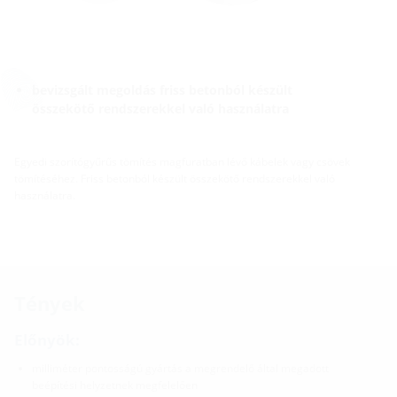
bevizsgált megoldás friss betonból készült
összekötő rendszerekkel való használatra
Egyedi szorítógyűrűs tömítés magfuratban lévő kábelek vagy csövek
tömítéséhez. Friss betonból készült összekötő rendszerekkel való
használatra.
Tények
Előnyök:
milliméter pontosságú gyártás a megrendelő által megadott
beépítési helyzetnek megfelelően