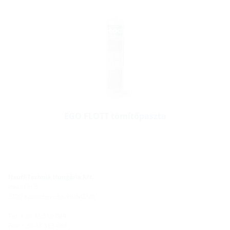
EGO FLOTT tömítőpaszta
Hauff-Technik Hungária Kft.
Jókai Tér 5
3700 Kazincbarcika, HUNGARY
Tel. + 36 48 513-069
Fax: + 36 48 513-068