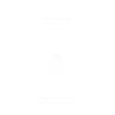
Szorítópenge
Hauff-fóliamandzsettákhoz
(Eszköz)
Ragasztóalapozó
Hauff-fóliamandzsettákhoz