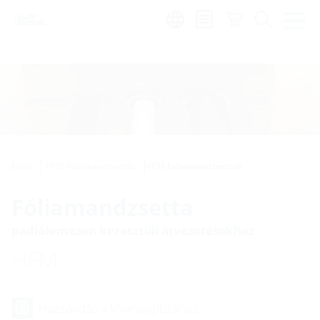
Region:
hu
Extra
HFM-fóliamandzsetták
HFM-fóliamandzsetták
Fóliamandzsetta
padlólemezen keresztüli átvezetésekhez
HFM
Hozzáadás a kívánságlistához