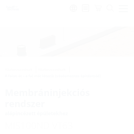
Region:
hu
Házbevezetések
Házbevezetések
A falon át – a fal már létezik (vésésmentes építésmód)
Membráninjekciós
rendszer
alápincézett épületekhez
MIS100ND VT63