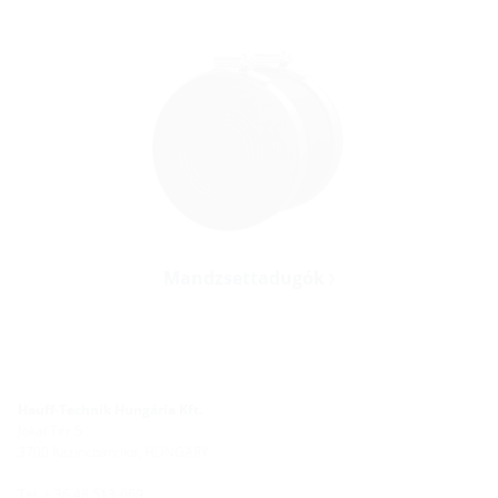
Mandzsettadugók
Hauff-Technik Hungária Kft.
Jókai Tér 5
3700 Kazincbarcika, HUNGARY
Tel. + 36 48 513-069