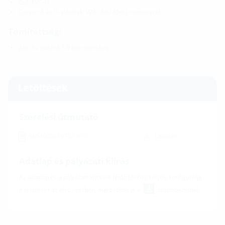
Cső: PVC-U
Csavarok és U-alátétek: V2A (AISI 304L) nemesacél
Tömítettség:
gáz- és vízzáró 1,0 bar nyomásig
Letöltések
Szerelési útmutató
MIS100ND VT63
(PDF)
Letöltés
Adatlap és pályázati kiírás
Az adatlap és a pályázati kiírások letöltéséhez kérjük, konfigurálja
a terméket az alsó részben, majd töltse le a
szimbólummal.