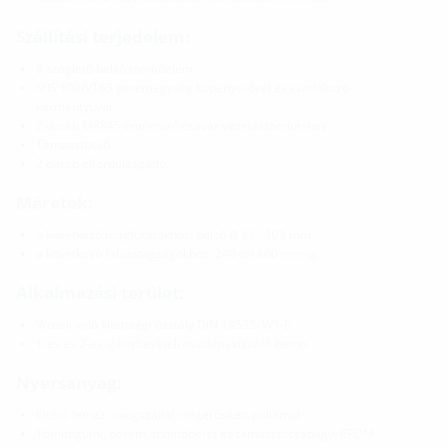
Szállítási terjedelem:
8 szögletű belső tömítőelem
MIS 100/VT63 peremegység köpenycsővel és csatlakozó
karmantyúval
2 darab M8X45 önmetsző csavar vezetéktömítéshez
Támasztócső
2 darab elfordulásgátló
Méretek:
a következő magfuratokhoz: belső Ø 99 - 103 mm
a következő falvastagságokhoz: 240-tól 600 mm-ig
Alkalmazási terület:
Víznek való kitettségi osztály DIN 18533: W1-E
1-es és 2-es igénybevételi osztályú vízzáró beton
Nyersanyag:
Elülső lemez: üvegszállal megerősített poliamid
Tömítőgumi, perem, tömítőbetét és támasztócsapágy: EPDM