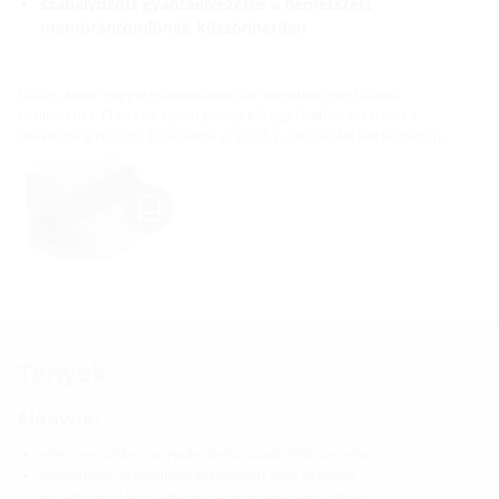
szabályozott gyantaelvezetés a bemetszett
membrántömlőnek köszönhetően
Ivóvíz-, áram- vagy telekommunikációs vezetékek megbízható
tömítéséhez. Ehhez az épület pincéjéből egy földfúró rakétával a
telekhatárig húzódó, folyamatos ürescső-nyomvonalat kell kialakítani.
Tények
Előnyök:
teljes egészében az épület belső oldala felől szerelhető
optimálisan használható körülépített vagy nehezen
hozzáférhető házcsatlakozási nyomvonalak esetében