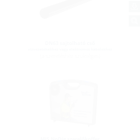
DN63 sajtolható cső
vízvezetékekhez vagy elektromos kábelekhez
(a szereléshez szükséges)
MIS NoDig szerelőkoffer