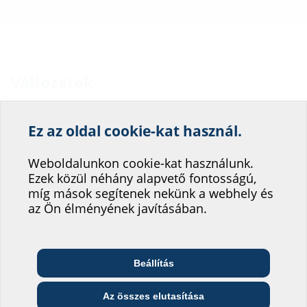
Változatok
a következő
Ez az oldal cookie-kat használ.
Segítsen weboldalunk
Kábelek/haszoncsövek
átmérőjű
Falvastagság
Megrend
száma
haszonvezetékekhez
(mm)
azonos
szolgáltatásának
Weboldalunkon cookie-kat használunk.
használható Ø (mm)
Ezek közül néhány alapvető fontosságú,
fejlesztésében!
MIS10
míg mások segítenek nekünk a webhely és
1
63
240 - 600
VT6
Hová sorolná be magát?
az Ön élményének javításában.
Várható szállítási idő kb.: 2-3 munkanap, előzetes értékesítés
függvényében
Beállítás
Telekommunikációs
Építész és tervező
Nagykereskedő
vállalat
Az összes elutasítása