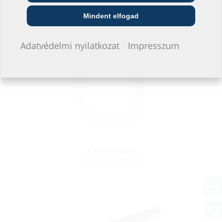
Közszolgáltató
Szerelő
Építési vállalat
Tartozékok
Mindent elfogad
Nem szeretnék adatokat megadni.
Adatvédelmi nyilatkozat
Impresszum
Kavicsalátét
vésésmentes építéshez