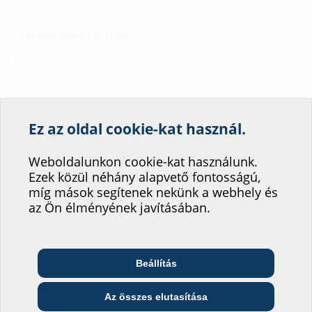
gáz- és vízzáró 1,0 bar nyomásig
Tesztek/szabványok:
DVGW VP 601
Letöltések
Ez az oldal cookie-kat használ.
Segítsen weboldalunk
Műszaki rajzok
szolgáltatásának
Weboldalunkon cookie-kat használunk.
Ezek közül néhány alapvető fontosságú,
fejlesztésében!
MSH Basic FUBO SR3 EBT
(PDF)
Letöltés
míg mások segítenek nekünk a webhely és
Hová sorolná be magát?
az Ön élményének javításában.
Szerelési útmutató
MSH Basic FUBO SR3/SR2
(PDF)
Letöltés
Vizsgálati jelentések
Beállítás
Telekommunikációs
Építész és tervező
Nagykereskedő
vállalat
KIWA test report
(PDF)
Letöltés
Az összes elutasítása