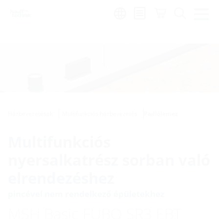
Region:
hu
Házbevezetések
Multifunkciós házbevezetés
Padlólemez
Multifunkciós
nyersalkatrész sorban való
elrendezéshez
pincével nem rendelkező épületekhez
MSH Basic FUBO SR3 EBT