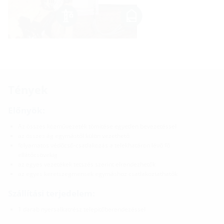
Tények
Előnyök:
Az összes közművezeték tömítése egyetlen bevezetéssel
az összes ág egymástól külön vezethető
folyamatos védőcső-csatlakozás a telekhatáron lévő fő
ellátócsövekig
az egyes vezetékek tetszés szerint elrendezhetők
az egyes keretszegmensek egymáshoz csatlakoztathatók
Szállítási terjedelem:
1 darab nyersalkatrész telepítőberendezéssel