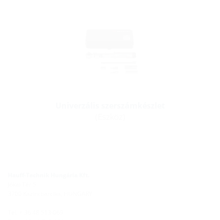
Univerzális szerszámkészlet
(Eszköz)
Hauff-Technik Hungária Kft.
Jókai Tér 5
3700 Kazincbarcika, HUNGARY
Tel. + 36 48 513-069