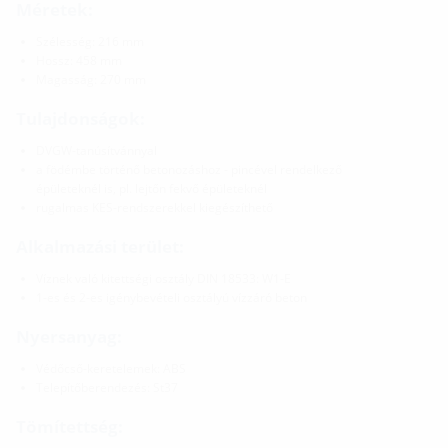
Méretek:
Szélesség: 216 mm
Hossz: 458 mm
Magasság: 270 mm
Tulajdonságok:
DVGW-tanúsítvánnyal
a födémbe történő betonozáshoz - pincével rendelkező
épületeknél is, pl. lejtőn fekvő épületeknél
rugalmas KES-rendszerekkel kiegészíthető
Alkalmazási terület:
Víznek való kitettségi osztály DIN 18533: W1-E
1-es és 2-es igénybevételi osztályú vízzáró beton
Nyersanyag:
Védőcső-keretelemek: ABS
Telepítőberendezés: St37
Tömítettség: