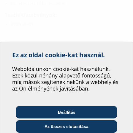
gáz- és vízzáró 1,0 bar nyomásig
Tesztek/szabványok:
DVGW VP 601
Letöltések
Ez az oldal cookie-kat használ.
Segítsen weboldalunk
Műszaki rajzok
szolgáltatásának
Weboldalunkon cookie-kat használunk.
Ezek közül néhány alapvető fontosságú,
fejlesztésében!
MSH Basic FUBO SR3 EBT
(PDF)
Letöltés
míg mások segítenek nekünk a webhely és
Hová sorolná be magát?
az Ön élményének javításában.
Szerelési útmutató
MSH Basic FUBO SR3/SR2
(PDF)
Letöltés
Vizsgálati jelentések
Beállítás
Telekommunikációs
Építész és tervező
Nagykereskedő
vállalat
KIWA test report
(PDF)
Letöltés
Az összes elutasítása