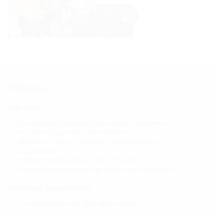
Tények
Előnyök:
Az összes közművezeték tömítése egyetlen bevezetéssel
az összes ág egymástól külön vezethető
folyamatos védőcső-csatlakozás a telekhatáron lévő fő
ellátócsövekig
az egyes vezetékek tetszés szerint elrendezhetők
az egyes keretszegmensek egymáshoz csatlakoztathatók
Szállítási terjedelem:
1 darab nyersalkatrész telepítőberendezéssel