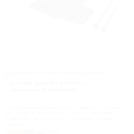
magassága a kész padló szintjéhez igazítható
a párazáró egyszerűen beköthető a
tapadóperemnek köszönhetően
Az összes közművezeték (áram, víz, telekommunikáció, gáz) együttes
bevezetéséhez és tömítéséhez a padlólemezen át. Külön kapható
spiráltömlőrendszerrel, tömítőbetéttel és vezetéktömítő elemekkel kell
kiegészíteni.