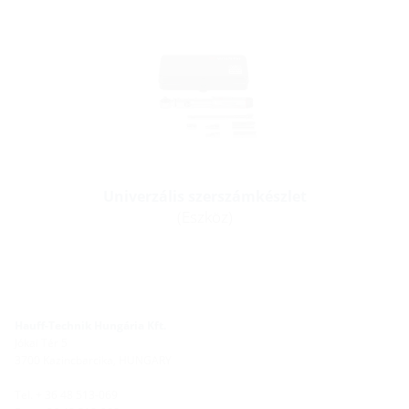
Univerzális szerszámkészlet
(Eszköz)
Hauff-Technik Hungária Kft.
Jókai Tér 5
3700 Kazincbarcika, HUNGARY
Tel. + 36 48 513-069