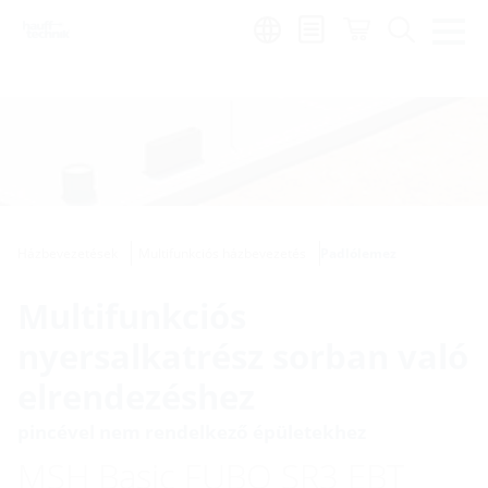
Region:
hu
Házbevezetések
Multifunkciós házbevezetés
Padlólemez
Multifunkciós
nyersalkatrész sorban való
elrendezéshez
pincével nem rendelkező épületekhez
MSH Basic FUBO SR3 EBT