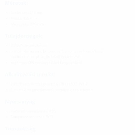
Méretek:
Szélesség: 216 mm
Hossz: 458 mm
Magasság: 270 mm
Tulajdonságok:
DVGW-tanúsítvánnyal
a födémbe történő betonozáshoz - pincével rendelkező
épületeknél is, pl. lejtőn fekvő épületeknél
rugalmas KES-rendszerekkel kiegészíthető
Alkalmazási terület:
Víznek való kitettségi osztály DIN 18533: W1-E
1-es és 2-es igénybevételi osztályú vízzáró beton
Nyersanyag:
Védőcső-keretelemek: ABS
Telepítőberendezés: St37
Tömítettség: