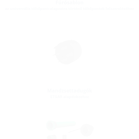
Fúrósablon
az univerzális töltőpont-alapzatra történő töltőpontok felszereléséhez
Mandzsettadugók
ETGAR alapdobozhoz