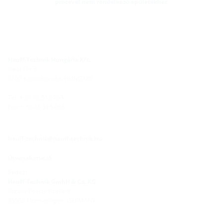
pincével nem rendelkező épületekhez
Hauff-Technik Hungária Kft.
Jókai Tér 5
3700 Kazincbarcika, HUNGARY
Tel. + 36 48 513-069
Fax: + 36 48 513-068
hauff-technik@hauff-technik.hu
Útvonaltervező
Sedež:
Hauff-Technik GmbH & Co. KG
Robert-Bosch-Straße 9
89568 Hermaringen, GERMANY