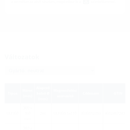
a terméket az alsó részben, majd töltse le a
szimbólummal.
Változatok
Alapcső
Méret
Megrendelési
Típus
belső Ø
Cikkszám
GTIN
(mm)
azonosító
(mm)
300 x
ULF300
300
200
ULF300 1x110
3030512350
405248724345
mm
380 x