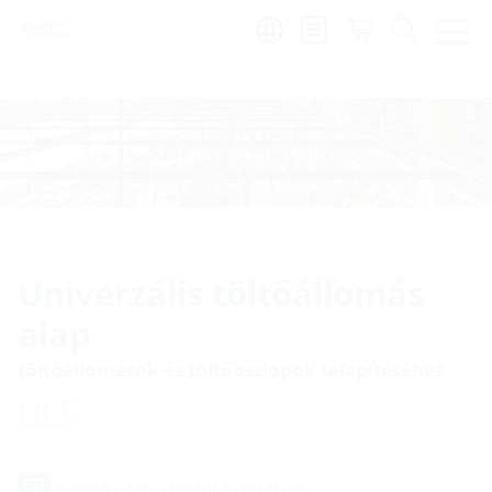
Region:
hu
Univerzális töltőállomás
alap
töltőállomások és töltőoszlopok telepítéséhez
ULF
Hozzáadás a kívánságlistához