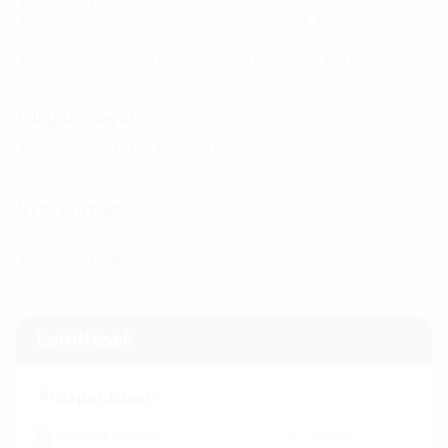
Alaplemez magassága: 80 mm
Alaplemez nyílása: ULF300/380: 110 mm, ULF470: 110/150
mm
Alapcső (Øi): ULF300: DN 200, ULF380: DN 250, ULF470: DN
300
Tulajdonságok:
Súly: ULF300: 16 kg, ULF380: 25 kg, ULF470 1x110: 39 kg,
ULF470 1x150: 36 kg
Nyersanyag:
Alapcső: PVC
Alaplemez: polimerbeton
Letöltések
Prospektusok
Brochure ULF
(PDF)
Letöltés