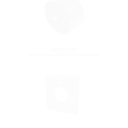
Lyukfűrész
az univerzális töltőállomás-alapítványhoz