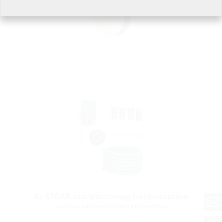
Az ETGAR szerelőcsomag házkivezetése
pincével nem rendelkező épületekhez