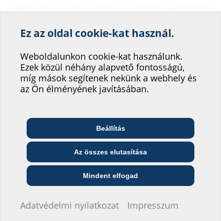
ULF380
380
250
ULF380 1x110
3030490218
405248724285
mm
Ez az oldal cookie-kat használ.
470 x
Segítsen weboldalunk
ULF470
470
300
ULF470 1x110
3030540367
405248724511
mm
szolgáltatásának
Weboldalunkon cookie-kat használunk.
Ezek közül néhány alapvető fontosságú,
fejlesztésében!
470 x
ULF470
470
300
ULF470 1x150
3030490219
405248724287
míg mások segítenek nekünk a webhely és
mm
Hová sorolná be magát?
az Ön élményének javításában.
Várható szállítási idő kb.: kérésre
Beállítás
Telekommunikációs
Építész és tervező
Nagykereskedő
vállalat
Az összes elutasítása
Tartozékok
Közszolgáltató
Szerelő
Építési vállalat
Mindent elfogad
Nem szeretnék adatokat megadni.
Adatvédelmi nyilatkozat
Impresszum