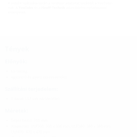
A videók lejátszása során a rendszer adatokat továbbít a YouTube-
nak. A
YouTube
és a
Hauff-Technik
adatvédelmi nyilatkozatai
érvényesek.
Tények
Előnyök:
kis tömeg
egyszerű és gyors összeszerelés
Szállítási terjedelem:
1 darab ULF vak zárófedéllel
Méretek:
Teljes hossz: 755 mm
Alaplemez: ULF300: 300 x 300 mm, ULF380: 380 x 380 mm,
ULF470: 470 x 470 mm