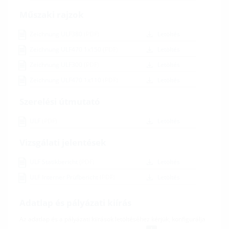
Műszaki rajzok
Zeichnung ULF380
(PDF)
Letöltés
Zeichnung ULF470 1x150
(PDF)
Letöltés
Zeichnung ULF300
(PDF)
Letöltés
Zeichnung ULF470 1x110
(PDF)
Letöltés
Szerelési útmutató
ULF
(PDF)
Letöltés
Vizsgálati jelentések
ULF Statikbericht
(PDF)
Letöltés
ULF Interner Prüfbericht
(PDF)
Letöltés
Adatlap és pályázati kiírás
Az adatlap és a pályázati kiírások letöltéséhez kérjük, konfigurálja