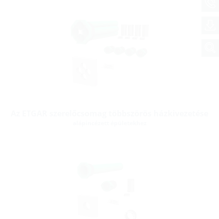
Az ETGAR szerelőcsomag többszörös házkivezetése
alápincézett épületekhez