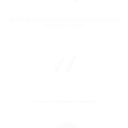
Az ETGAR szerelőcsomag egyszerű házkivezetése
alápincézett épületekhez
az univerzális töltőállomás-alapítványhoz