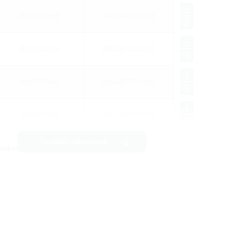
3030303369
4052487210799
3030303353
4052487222907
3030303345
4052487222891
3030303394
4052487222952
További változatok
értékesítés függvényében