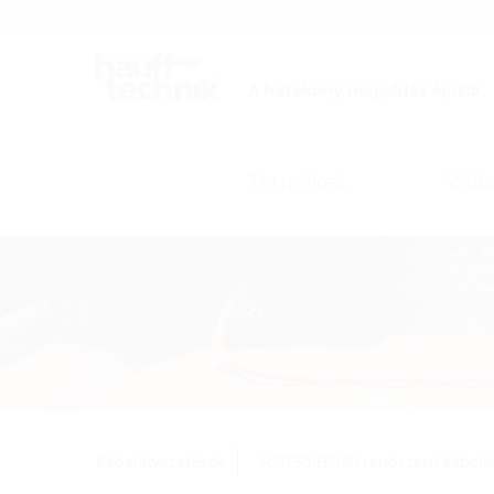
Karrier
Katalógus
A hatékony megoldás építői.
Termékek
Válla
Kábelátvezetések
HSI150/HSI90 rendszerű kábelá