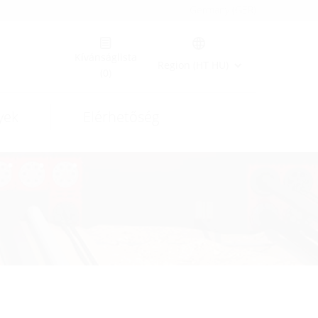
Germany (GER)
Kívánságlista
Region (HT HU)
(0)
yek
Elérhetőség