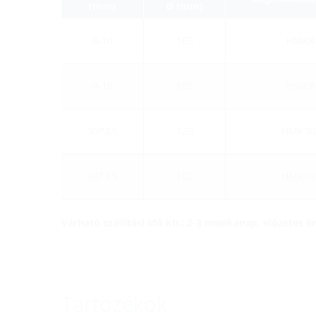
(mm)
Ø (mm)
8-10
105
HMK8
8-10
105
HMK8
30*3,5
120
HMK30
30*3,5
120
HMK30
Várható szállítási idő kb.: 2-3 munkanap, előzetes 
Tartozékok