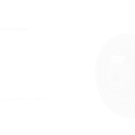
etékekhez
agy betonfalakba történő,