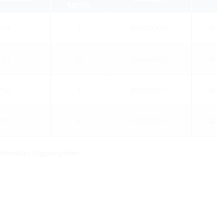
egység
-10
1
3030300037
40
-10
50
3030300037
40
*3,5
1
3030303257
40
*3,5
10
3030303257
40
értékesítés függvényében