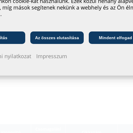
kon cookie-kat használunk. Ezek közül néhány alapv
Az adatlap és 
, míg mások segítenek nekünk a webhely és az Ön é
.
konfigurálja 
szimbólumma
Telekommunikációs
ő
Közszolgáltató
vállalat
ítás
Az összes elutasítása
Mindent elfogad
i nyilatkozat
Impresszum
Csomagolási
 azonosító
Cikkszám