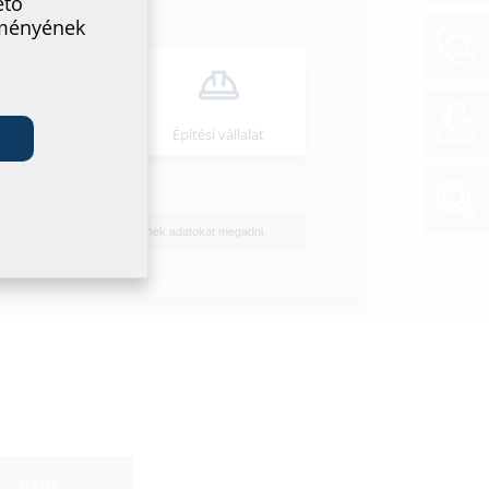
ető
a pályázati kiírások letöltéséhez kérjük,
lményének
a terméket az alsó részben, majd töltse le a
l.
Szerelő
Építési vállalat
Nem szeretnék adatokat megadni.
GTIN