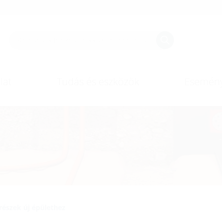
lat
Tudás és eszközök
Esemén
részek új épülethez