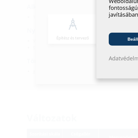
Weboldalun
Alkalmazási terület:
fontosságú
javításában
1-es és 2-es igénybevételi osztályú vízzáró beton
Nyersanyag:
Építész és tervező
Nagykeresked
Beáll
Vízzáró karima: EPDM
Szorító hevederek: W1
Adatvédelm
Tömítettség:
gáz- és vízzáró
Változatok
Szorítási skála
Csőgallér
Megrendelési