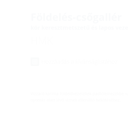
Földelés-csőgallér
kör keresztmetszetű és lapos vez
HMK
Hozzáadás a kívánságlistához
Vízzáró karima földelővezetékek padlólemezekbe v
nyomás alatt lévő víznek ellenálló bekötéséhez.