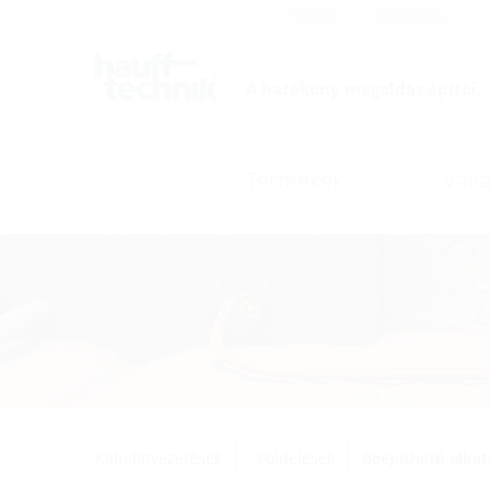
Karrier
Katalógus
A hatékony megoldás építői.
Termékek
Válla
Kábelátvezetések
Földelések
Beépíthető alkat