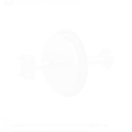
Hozzáadás a kívánságlistához
szabadalmaztatott elmozdulás elleni rögzítés az
érintkezőlemez speciális körvonalának