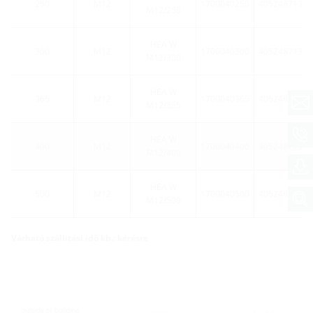
250
M12
1700040250
40524871365
M12/250
HEA W
300
M12
1700040300
40524871365
M12/300
HEA W
365
M12
1700040365
40524871365
M12/365
HEA W
400
M12
1700040400
40524871365
M12/400
HEA W
500
M12
1700040500
40524871366
M12/500
Várható szállítási idő kb.: kérésre