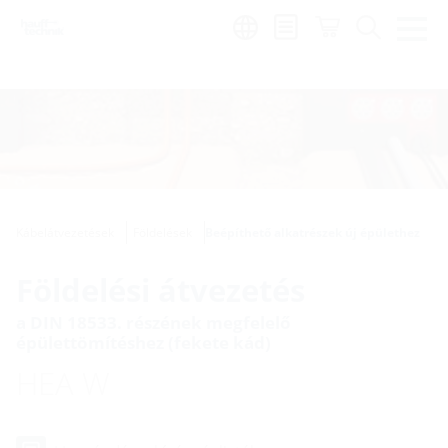
Region:
hu
Kábelátvezetések
Földelések
Beépíthető alkatrészek új épülethez
Földelési átvezetés
a DIN 18533. részének megfelelő
épülettömítéshez (fekete kád)
HEA W