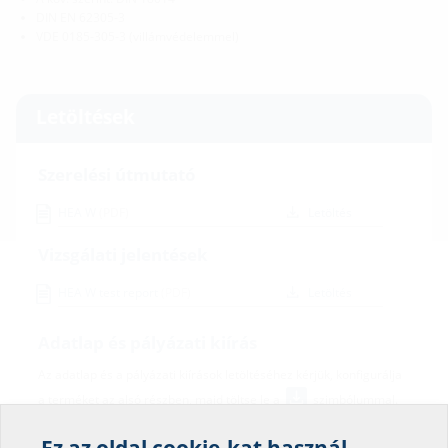
DIN EN 62305-3
VDE 0185-305-3 (villámvédelemmel)
Letöltések
Szerelési útmutató
HEA W
(PDF)
Letöltés
Vizsgálati jelentések
HEA W test report
(PDF)
Letöltés
Adatlap és pályázati kiírás
Az adatlap és a pályázati kiírások letöltéséhez kérjük, konfigurálja
a terméket az alsó részben, majd töltse le a
szimbólummal.
Ez az oldal cookie-kat használ.