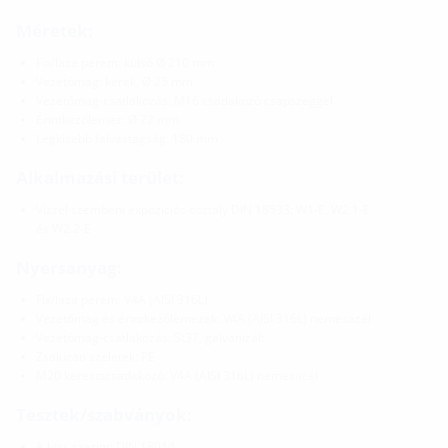
Méretek:
Fix/laza perem: külső Ø 210 mm
Vezetőmag: kerek, Ø 25 mm
Vezetőmag-csatlakozás: M16 csatlakozó csapszeggel
Érintkezőlemez: Ø 72 mm
Legkisebb falvastagság: 180 mm
Alkalmazási terület:
Vízzel szembeni expozíciós osztály DIN 18533: W1-E, W2.1-E
és W2.2-E
Nyersanyag:
Fix/laza perem: V4A (AISI 316L)
Vezetőmag és érintkezőlemezek: V4A (AISI 316L) nemesacél
Vezetőmag-csatlakozás: St37, galvanizált
Zsaluzati szeletek: PE
M20 keresztcsatlakozó: V4A (AISI 316L) nemesacél
Tesztek/szabványok:
A köv. szerint: DIN 18014