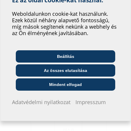
Segítsen weboldalunk
szolgáltatásának
Weboldalunkon cookie-kat használunk.
Ezek közül néhány alapvető fontosságú,
fejlesztésében!
míg mások segítenek nekünk a webhely és
Hová sorolná be magát?
az Ön élményének javításában.
Változatok
Beállítás
Telekommunikációs
Építész és tervező
Nagykereskedő
vállalat
Az összes elutasítása
Falvastagság
Menetes
Megrendelési
Cikkszám
GTIN
(mm)
csatlakozás
azonosító
Közszolgáltató
Szerelő
Építési vállalat
Mindent elfogad
HEA W
200
M12
1700040200
40524871365
M12/200
Nem szeretnék adatokat megadni.
Adatvédelmi nyilatkozat
Impresszum
HEA W
240
M12
1700040240
40524871365
M12/240
HEA W