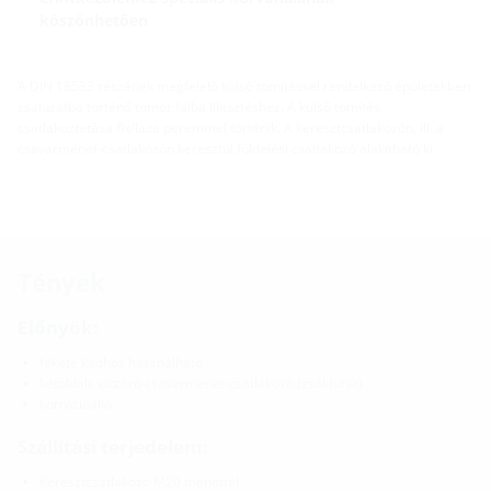
köszönhetően
A DIN 18533 részének megfelelő külső tömítéssel rendelkező épületekben
zsaluzatba történő tömör falba illesztéshez. A külső tömítés
csatlakoztatása fix/laza peremmel történik. A keresztcsatlakozón, ill. a
csavarmenet-csatlakozón keresztül földelési csatlakozó alakítható ki.
Tények
Előnyök:
fekete kádhoz használható
kétoldali, vízzáró csavarmenet-csatlakozó (zsákfurat)
korrózióálló
Szállítási terjedelem:
Keresztcsatlakozó M20 menettel