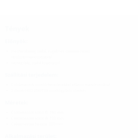
Tények
Előnyök:
mechanikailag stabil, rugalmas csatlakoztatás
rendszermandzsettával
vastag falú, stabil köpenycső
Szállítási terjedelem:
Csőtámaszok szorító hevederekkel ellátott mandzsettával
2 darab HSD 200/159 szorítógyűrűs tömítés
Méretek:
Csőtámaszok külső Ø: 160 mm
Csőtámaszok külső Ø: 150 mm
Csőtámaszok hossza: 500 mm
Alkalmazási terület: