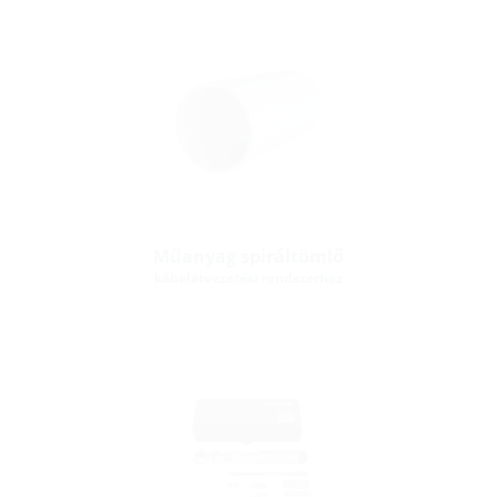
Műanyag spiráltömlő
kábelátvezetési rendszerhez