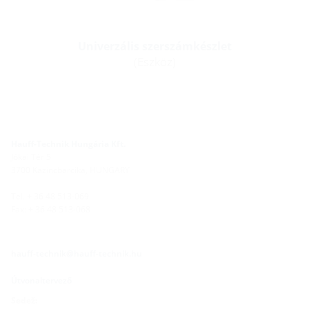
Univerzális szerszámkészlet
(Eszköz)
Hauff-Technik Hungária Kft.
Jókai Tér 5
3700 Kazincbarcika, HUNGARY
Tel. + 36 48 513-069
Fax: + 36 48 513-068
hauff-technik@hauff-technik.hu
Útvonaltervező
Sedež: