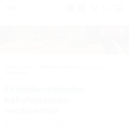
Region:
hu
Kábelátvezetések
KES150/KES90 kábelátvezetési rendszer
Mandzsetták
Csatlakozókészlet
kábelcsatorna-
rendszerhez
KES150 MA KB SET