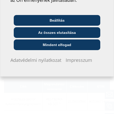
az Ön élményének javításában.
Adatlap és pályázati kiírás
Az adatlap és a pályázati kiírások letöltéséhez kérjük, konfigurálja
a terméket az alsó részben, majd töltse le a
szimbólummal.
Beállítás
Telekommunikációs
Építész és tervező
Nagykereskedő
vállalat
Az összes elutasítása
Közszolgáltató
Szerelő
Építési vállalat
Mindent elfogad
Nem szeretnék adatokat megadni.
Adatvédelmi nyilatkozat
Impresszum
Változatok
Megrendelési
Cikk
Cikkszám
GTIN
azonosító
Anschluss-Set für
KES150 MA
2125818500
4052487140409
1)
Kabeleinführungssystem
KB SET