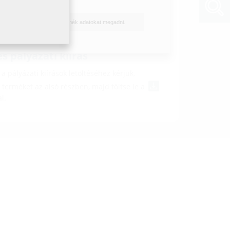
Letöltés
F)
Nem szeretnék adatokat megadni.
0 DTM 2020176/15
(PDF)
Letöltés
s pályázati kiírás
a pályázati kiírások letöltéséhez kérjük,
a terméket az alsó részben, majd töltse le a
l.