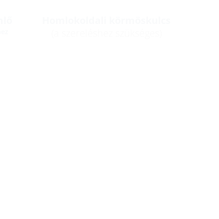
mlő
Homlokoldali körmöskulcs
(a szereléshez szükséges)
hez