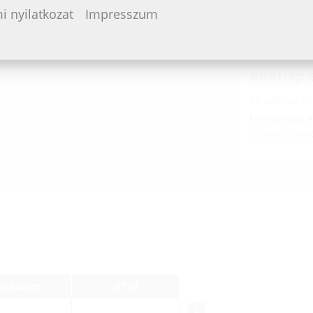
i nyilatkozat
Impresszum
2/2009
(PD
KES MA15
Adatlap é
Az adatlap és 
konfigurálja 
szimbólumma
Cikkszám
GTIN