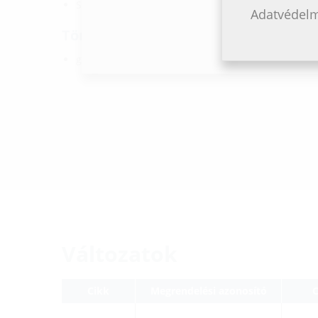
Szorító hevederek: W4
Adatvédelm
Tömítettség:
gáz- és vízzáró 2,5 bar nyomásig
Változatok
Cikk
Megrendelési azonosító