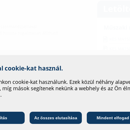
Letöl
Műszaki 
ndszermandzsettával
ő hossza rugalmasan állítható
KES MA15
KES MA15
Szerelés
nk szolgáltatásának fejleszté
al cookie-kat használ.
Systemdec
glatte Ro
kon cookie-kat használunk. Ezek közül néhány alapv
vtartó használatát a középső
, míg mások segítenek nekünk a webhely és az Ön é
erelnek be.
BIM
.
KES MA15
Telekommunikációs
ő
Közszolgáltató
Vizsgálat
vállalat
ítás
Az összes elutasítása
Mindent elfogad
KES MA150 