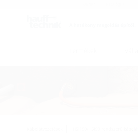
Karrier
Katalógus
A hatékony megoldás építői.
Termékek
Válla
Kábelátvezetések
HSI150/HSI90 rendszerű kábelá