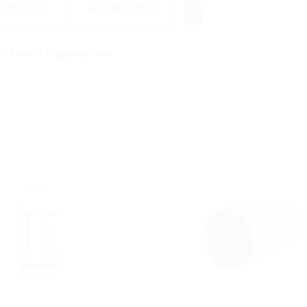
125810000
4052487058070
értékesítés függvényében