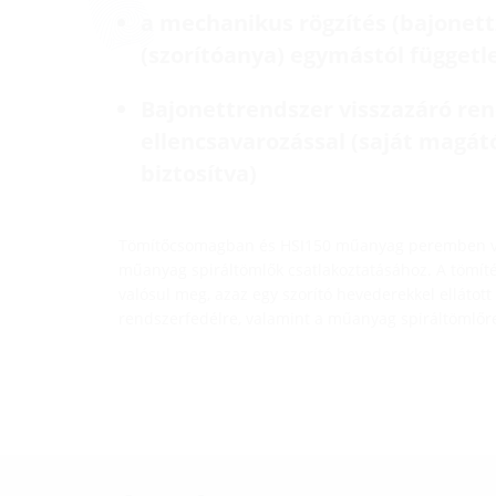
a mechanikus rögzítés (bajonett
(szorítóanya) egymástól függetl
Bajonettrendszer visszazáró ren
ellencsavarozással (saját magátó
biztosítva)
Tömítőcsomagban és HSI150 műanyag peremben val
műanyag spiráltömlők csatlakoztatásához. A tömít
valósul meg, azaz egy szorító hevederekkel ellátot
rendszerfedélre, valamint a műanyag spiráltömlőre