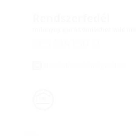
Rendszerfedél
műanyag spiráltömlőkhöz való ma
KES MA150 D
Hozzáadás a kívánságlistához