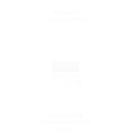
Távtartó
a 150 spiráltömlőhöz
Univerzális
szerszámkészlet
(Eszköz)