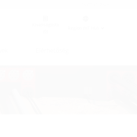
Germany (GER)
Kívánságlista
Region (HT HU)
(0)
yek
Elérhetőség