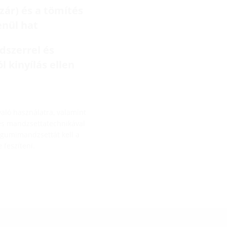
zár) és a tömítés
enül hat
dszerrel és
l kinyílás ellen
ó használatra, valamint
és mandzsettatechnikával
t gumimandzsettát kell a
 feszíteni.