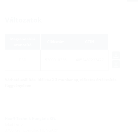
Változatok
Megrendelési
Cikkszám
GTIN
azonosító
DSD
5200010236
4052487233477
Várható szállítási idő kb.: 2-3 munkanap, előzetes értékesítés
függvényében
Hauff-Technik Hungária Kft.
Jókai Tér 5
3700 Kazincbarcika, HUNGARY