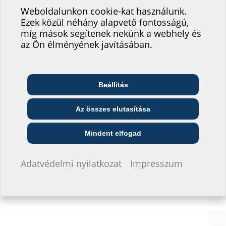
nyomatékkal
szolgáltatásának
Weboldalunkon cookie-kat használunk.
akusztikus jeladás a nyomaték elérésekor
Imbuszkulcs gömbfejjel
Ezek közül néhány alapvető fontosságú,
fejlesztésében!
míg mások segítenek nekünk a webhely és
Hová sorolná be magát?
az Ön élményének javításában.
Letöltések
Beállítás
BIM
Telekommunikációs
Építész és tervező
Nagykereskedő
vállalat
DSD
(BIM)
BIM-portál
Az összes elutasítása
Közszolgáltató
Szerelő
Építési vállalat
Adatlap és pályázati kiírás
Mindent elfogad
Az adatlap és a pályázati kiírások letöltéséhez kérjük, konfigurálja
Nem szeretnék adatokat megadni.
Adatvédelmi nyilatkozat
Impresszum
a terméket az alsó részben, majd töltse le a
szimbólummal.