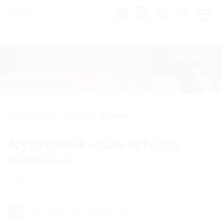
Region:
hu
Kábelátvezetések
Szükséges
Szükséges
Nyomaték-csavarhúzó
SEGMENTO-hoz
DSD
Hozzáadás a kívánságlistához