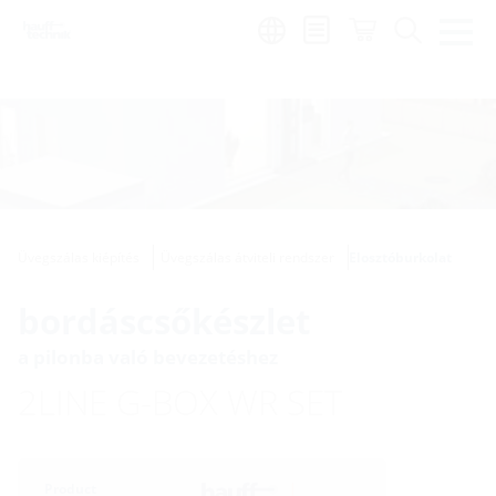
Region:
hu
Üvegszálas kiépítés
Üvegszálas átviteli rendszer
Elosztóburkolat
bordáscsőkészlet
a pilonba való bevezetéshez
2LINE G-BOX WR SET
Product