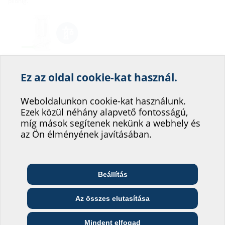
pilonig.
Ez az oldal cookie-kat használ.
Segítsen weboldalunk
szolgáltatásának
Weboldalunkon cookie-kat használunk.
Tények
Ezek közül néhány alapvető fontosságú,
fejlesztésében!
míg mások segítenek nekünk a webhely és
Előnyök:
Hová sorolná be magát?
az Ön élményének javításában.
folyamatos ürescsőrendszer a házbevezetésig
Lehetőség dugós kábelrendszerek bevezetésére
kábel vízzáró tömítése beépített gumicsőszájjal
Beállítás
Telekommunikációs
Szállítási terjedelem:
Építész és tervező
Nagykereskedő
vállalat
Az összes elutasítása
1 db bordáscső-csatlakoztató kapcsoló
1 db gumicsőszáj
Közszolgáltató
Szerelő
Építési vállalat
0,75 m, 24 mm belső Ø-jű bordás cső
Mindent elfogad