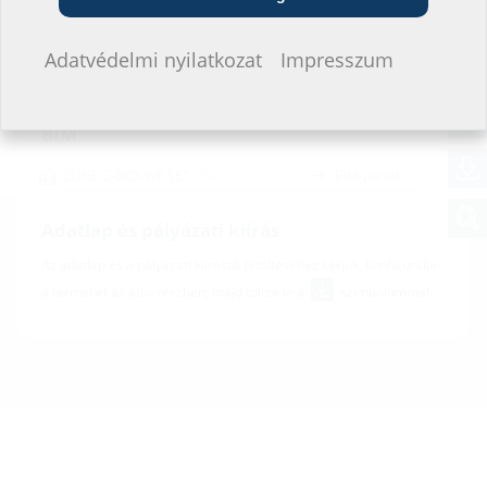
Nem szeretnék adatokat megadni.
Adatvédelmi nyilatkozat
Impresszum
Letöltések
BIM
2LINE G-BOX WR SET
(BIM)
BIM-portál
Adatlap és pályázati kiírás
Az adatlap és a pályázati kiírások letöltéséhez kérjük, konfigurálja
a terméket az alsó részben, majd töltse le a
szimbólummal.