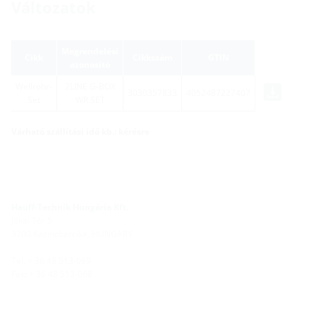
Változatok
Megrendelési
Cikk
Cikkszám
GTIN
azonosító
Wellrohr-
2LINE G-BOX
3030357833
4052487227407
Set
WR SET
Várható szállítási idő kb.: kérésre
Hauff-Technik Hungária Kft.
Jókai Tér 5
3700 Kazincbarcika, HUNGARY
Tel. + 36 48 513-069
Fax: + 36 48 513-068