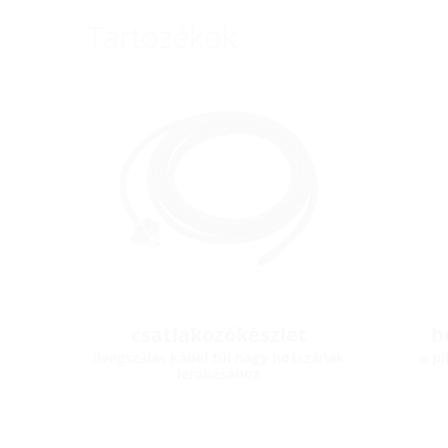
Tartozékok
csatlakozókészlet
b
üvegszálas kábel túl nagy hosszának
a p
lerakásához