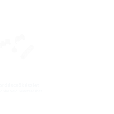
ordáscsőkészlet
ilonba való bevezetéshez