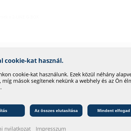
lynek a 2-LINE G-BOX
nk szolgáltatásának fejleszté
al cookie-kat használ.
kon cookie-kat használunk. Ezek közül néhány alapv
Letöl
, míg mások segítenek nekünk a webhely és az Ön é
.
BIM
Telekommunikációs
ő
Közszolgáltató
2LINE G-B
vállalat
ítás
Az összes elutasítása
Mindent elfogad
Adatlap é
i nyilatkozat
Impresszum