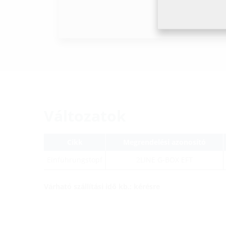
Változatok
Cikk
Megrendelési azonosító
Einführungstopf
2LINE G-BOX EFT
Várható szállítási idő kb.: kérésre