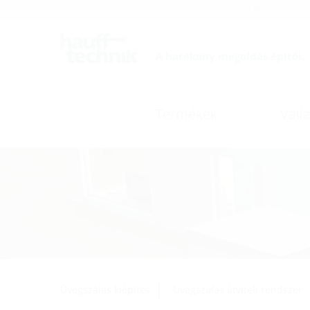
Karrier
Katalógus
A hatékony megoldás építői.
Termékek
Válla
Üvegszálas kiépítés
Üvegszálas átviteli rendszer