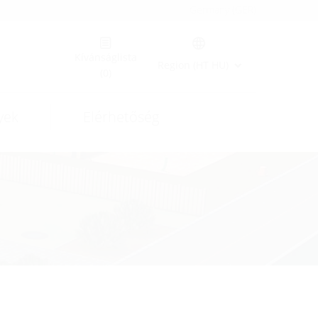
Germany (GER)
Kívánságlista
Region (HT HU)
(0)
yek
Elérhetőség