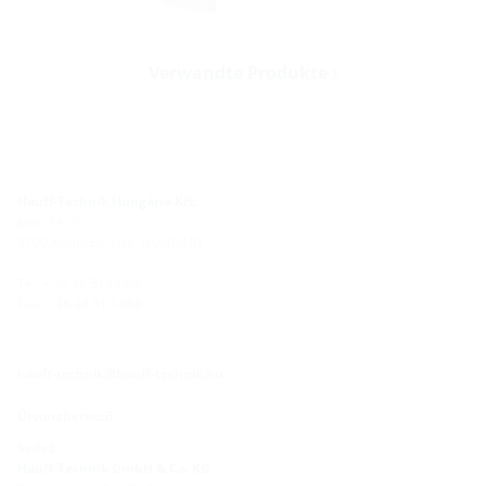
Verwandte Produkte
Hauff-Technik Hungária Kft.
Jókai Tér 5
3700 Kazincbarcika, HUNGARY
Tel. + 36 48 513-069
Fax: + 36 48 513-068
hauff-technik@hauff-technik.hu
Útvonaltervező
Sedež:
Hauff-Technik GmbH & Co. KG