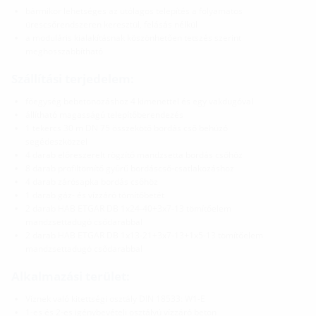
bármikor lehetséges az utólagos telepítés a folyamatos
ürescsőrendszeren keresztül, felásás nélkül
a moduláris kialakításnak köszönhetően tetszés szerint
meghosszabbítható
Szállítási terjedelem:
főegység bebetonozáshoz 4 kimenettel és egy vakdugóval
állítható magasságú telepítőberendezés
1 tekercs 30 m DN 75 összekötő bordás cső behúzó
segédeszközzel
4 darab előreszerelt rögzítő mandzsetta bordás csőhöz
8 darab profiltömítő gyűrű bordáscső-csatlakozáshoz
4 darab zárósapka bordás csőhöz
1 darab gáz- és vízzáró tömítőbetét
2 darab HAB ETGAR DB 1x24-40+3x7-13 tömítőelem
mandzsettadugó csődarabbal
2 darab HAB ETGAR DB 1x13-21+3x7-13+1x5-13 tömítőelem
mandzsettadugó csődarabbal
Alkalmazási terület:
Víznek való kitettségi osztály DIN 18533: W1-E
1-es és 2-es igénybevételi osztályú vízzáró beton