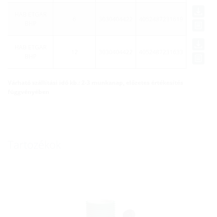
HAB ETGAR
6
3030404422
4052487231619
BHP
HAB ETGAR
12
3030404422
4052487231633
BHP
Várható szállítási idő kb.: 2-3 munkanap, előzetes értékesítés
függvényében
Tartozékok