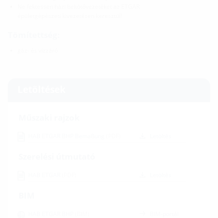
Ne fektessen házi bekötővezetéket az ETGAR
épületgépészeti kivezetésen keresztül!
Tömítettség:
gáz- és vízzáró
Letöltések
Műszaki rajzok
HAB ETGAR BHP Bemaßung
(PDF)
Letöltés
Szerelési útmutató
HAB ETGAR
(PDF)
Letöltés
BIM
HAB ETGAR BHP
(BIM)
BIM-portál