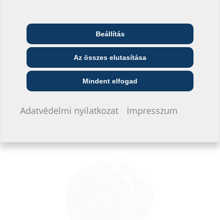
Beállítás
Telekommunikációs
Építész és tervező
Nagykereskedő
vállalat
Az összes elutasítása
Közszolgáltató
Szerelő
Építési vállalat
Mindent elfogad
Nem szeretnék adatokat megadni.
Adatvédelmi nyilatkozat
Impresszum
Vaktömítéses mandzsettatechnika
áramhoz és kommunikációhoz