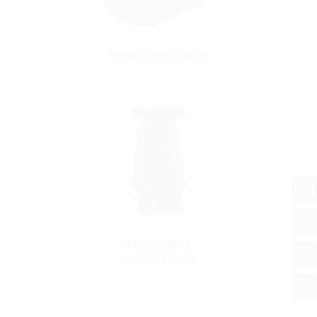
Mandzsettadugók
Alépítmény
az ETGAR BHP-hez