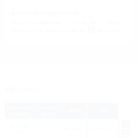
Adatlap és pályázati kiírás
Az adatlap és a pályázati kiírások letöltéséhez kérjük, konfigurálja
a terméket az alsó részben, majd töltse le a
szimbólummal.
Változatok
Megrendelési
Csomagolási
Cikkszám
GTIN
azonosító
egység
HAB ETGAR
1
3030404422
4052487231626
BHP