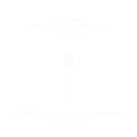
Tömítőbetét
az ETGAR beépíthető alkatrész házkivezetéséhez
(Pótalkatrész)
az ETGAR beépíthető alkatrész házkivezetése
nem alápincézett épületekhez
(Pótalkatrész)