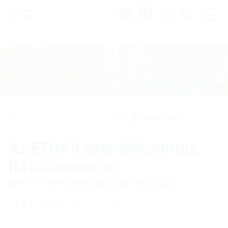
Region:
hu
Házkivezetések
Házkivezetések ETGAR
Padlókivezetés
Az ETGAR szerelőcsomag
házkivezetése
pincével nem rendelkező épületekhez
HAB ETGAR BHP