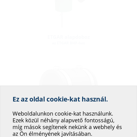
ETGAR alapdoboz
az ETGAR BHP-hez
Ez az oldal cookie-kat használ.
Segítsen weboldalunk
szolgáltatásának
Weboldalunkon cookie-kat használunk.
Ezek közül néhány alapvető fontosságú,
fejlesztésében!
Hosszabbítómandzsetta
míg mások segítenek nekünk a webhely és
az ETGAR házkivezetéséhez
Hová sorolná be magát?
az Ön élményének javításában.