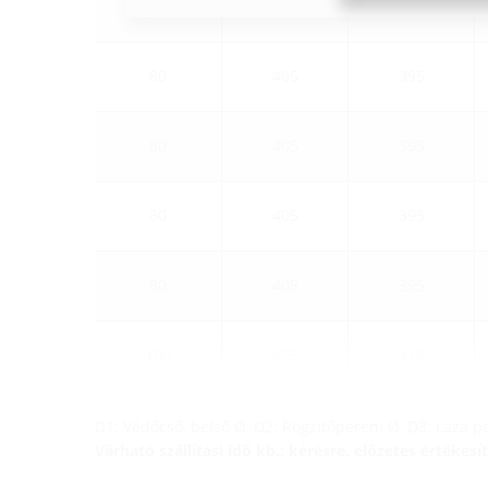
80
405
395
80
405
395
80
405
395
80
405
395
80
405
395
100
425
415
D1: Védőcső, belső Ø, D2: Rögzítőperem Ø, D3: Laza 
Várható szállítási idő kb.: kérésre, előzetes értéke