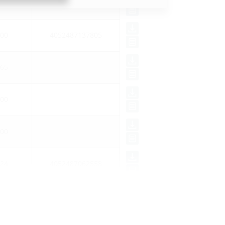
50
00
4052487137805
65
00
00
24
4052487062558