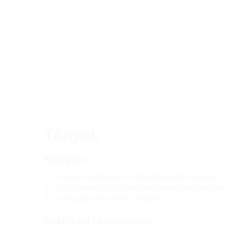
Tények
Előnyök:
az ügyfél igényeinek megfelelő egyedi kiviteleket i
több átmenettel és különböző átmérőkkel kapható
zsaluzatba való tömör beépítés
Szállítási terjedelem: