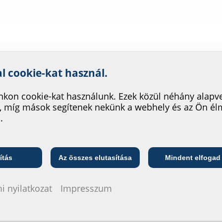
nk szolgáltatásának fejleszté
al cookie-kat használ.
Falvastagság
kon cookie-kat használunk. Ezek közül néhány alapv
Megrendelési azonosító
Cikksz
(mm)
, míg mások segítenek nekünk a webhely és az Ön é
.
80
FLFE1x80/0/80 DIN18533 A2
25004000
Telekommunikációs
ő
Közszolgáltató
vállalat
ítás
Az összes elutasítása
Mindent elfogad
200
FLFE1x80/0/200 DIN18533 A2
25000802
i nyilatkozat
Impresszum
240
FLFE1x80/0/240 DIN18533 A2
25000802