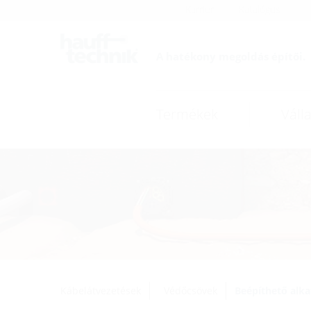
Karrier
Katalógus
A hatékony megoldás építői.
Termékek
Válla
Kábelátvezetések
Védőcsövek
Beépíthető alka