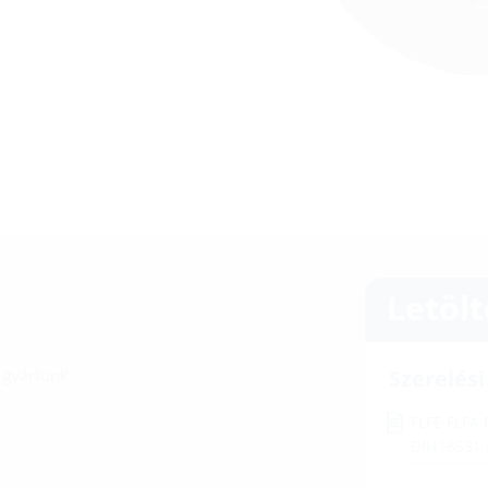
Letöl
Szerelés
s gyártunk
FLFE FLFA
DIN18531