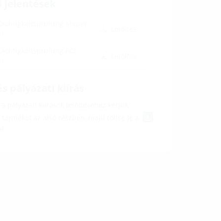
i jelentések
Dichtigkeitsprüfung Mapei
Letöltés
F)
Dichtigkeitsprüfung PCI
Letöltés
F)
s pályázati kiírás
a pályázati kiírások letöltéséhez kérjük,
a terméket az alsó részben, majd töltse le a
l.