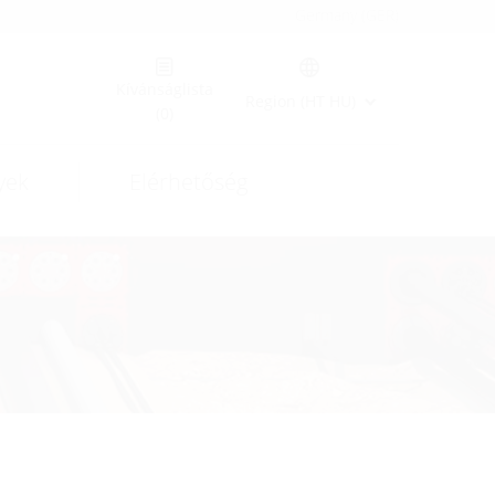
Germany (GER)
Kívánságlista
Region (HT HU)
(0)
yek
Elérhetőség