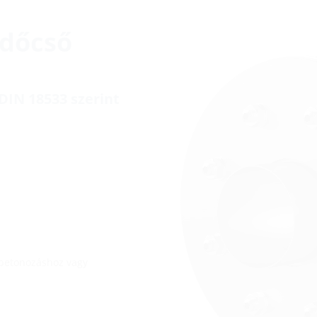
édőcső
DIN 18533 szerint
betonozáshoz vagy