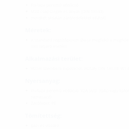
Fix-laza peremű védőcső
M20 csapszegek és anyák (DIN 18533)
mindkét oldalán zárófedelekkel ellátott
Méretek:
A standard rögzítőperem Øa-ja megfelel a megfelel
mm (átjáró esetén)
Alkalmazási terület:
Vízzel szembeni expozíciós osztály DIN 18533: W1-
Nyersanyag:
Fix/laza peremű védőcső: V2A (AISI 304L) vagy külön
nemesacél
Zárófedél: PE
Tömítettség:
gáz- és vízzáró