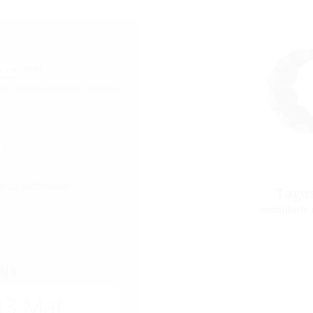
mm
bbi átmenetek hozzáadása
 az alábbiakat
Tagos
moduláris 
ója:
3 Mat.