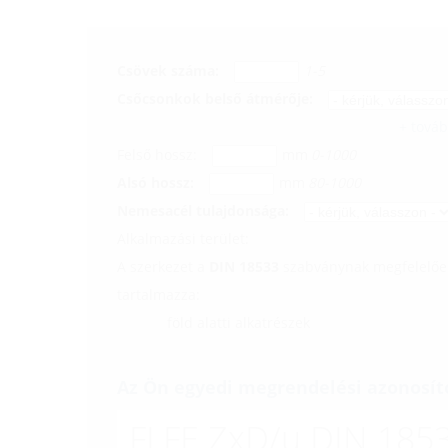
Csövek száma:
1-5
Csőcsonkok belső átmérője:
+ tová
Felső hossz:
mm
0-1000
Alsó hossz:
mm
80-1000
Nemesacél tulajdonsága:
Alkalmazási terület:
A szerkezet a
DIN 18533
szabványnak megfelelően
tartalmazza:
föld alatti alkatrészek
Az Ön egyedi megrendelési azonosít
FLFE ZxD/u DIN 1853