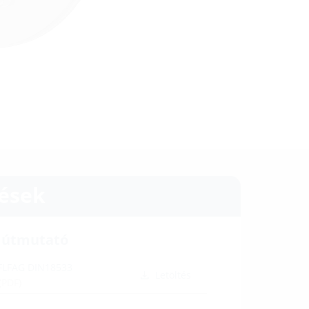
tések
i útmutató
 FLFAG DIN18533
Letöltés
(PDF)