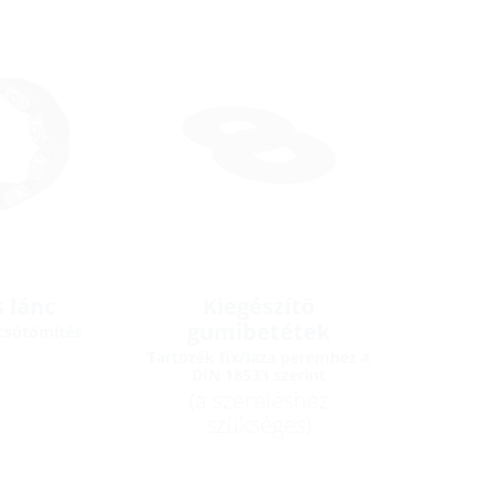
 lánc
Kiegészítő
gumibetétek
csőtömítés
Tartozék fix/laza peremhez a
DIN 18533 szerint
(a szereléshez
szükséges)