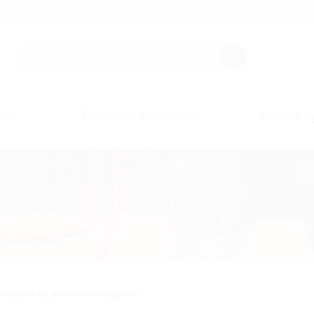
lat
Tudás és eszközök
Esemén
trészek és peremek/új épület