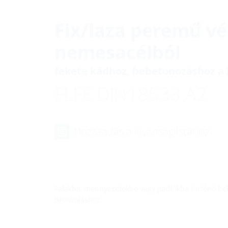
Fix/laza peremű v
nemesacélból
fekete kádhoz, bebetonozáshoz a 
FLFE DIN18533 A2
Hozzáadás a kívánságlistához
Falakba, mennyezetekbe vagy padlókba történő be
bevakoláshoz.