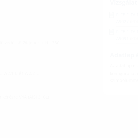
Vizsgálat
FLFE FLFA 
A9027
(PD
FLFE FLFA 
A9091
(PD
ő védőcső Øi-jének + kb. 330
Adatlap é
Az adatlap és 
E, W2.1-E és W2.2-E
konfigurálja 
szimbólumma
 kérésre V4A (AISI 316L)