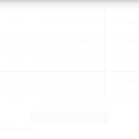
250
FLFE1x80/0/250 DIN18533 A2
25000802
300
FLFE1x80/0/300 DIN18533 A2
25000803
365
FLFE1x80/0/365 DIN18533 A2
25000803
400
FLFE1x80/0/400 DIN18533 A2
25000804
500
FLFE1x80/0/500 DIN18533 A2
25000805
80
FLFE1x100/0/80 DIN18533 A2
25004000
További változatok
perem Ø
sítés függvényében